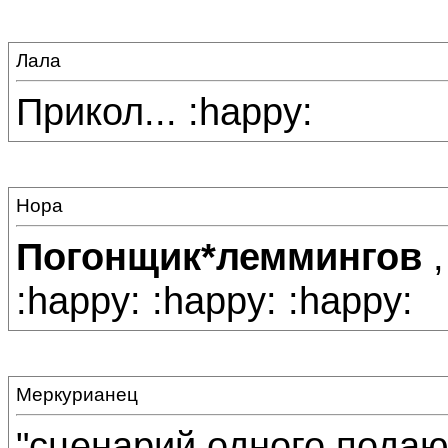
Лала
Прикол... :happy:
Нора
Погонщик*леммингов
,
:happy: :happy: :happy:
Меркурианец
"сценарий одного пода