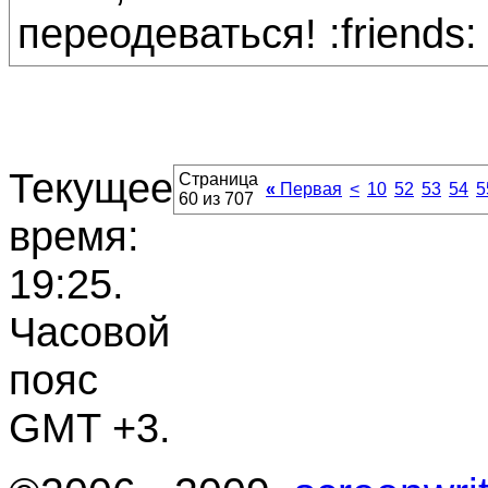
переодеваться! :friends:
Текущее
Страница
«
Первая
<
10
52
53
54
5
60 из 707
время:
19:25
.
Часовой
пояс
GMT +3.