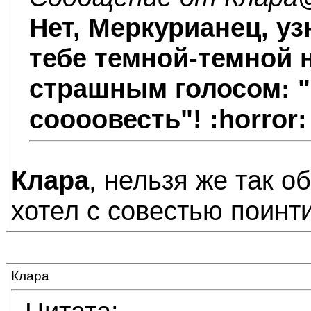
Нет, Меркурианец, уз
тебе темной-темной 
страшным голосом: "Э
соооовесть"! :horror:
Клара
, нельзя же так о
хотел с совестью поинт
Клара