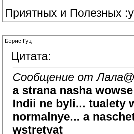
Приятных и Полезных :ye
Борис Гуц
Цитата:
Сообщение от Лала
@
a strana nasha wowse
Indii ne byli... tualet
normalnye... a naschet 
wstretyat