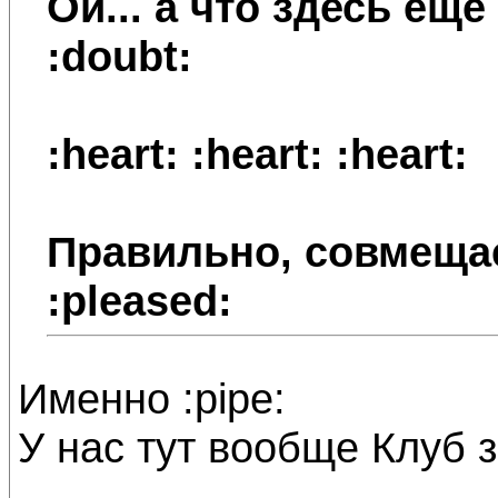
Ой... а что здесь ещ
:doubt:
:heart: :heart: :heart:
Правильно, совмеща
:pleased:
Именно :pipe:
У нас тут вообще Клуб зн