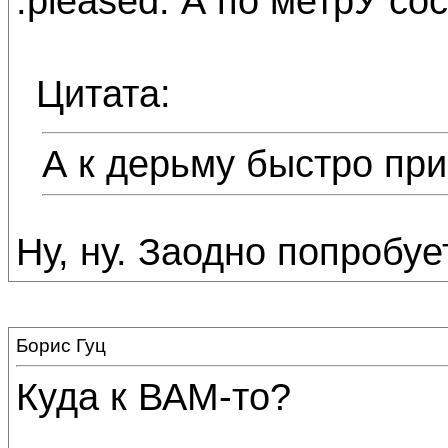
:pleased: А по метрУ сос
Цитата:
А к дерьму быстро при
Ну, ну. Заодно попробуе
Борис Гуц
Куда к ВАМ-то?