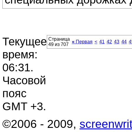
Текущее
Страница
«
Первая
<
41
42
43
44
4
49 из 707
время:
06:31
.
Часовой
пояс
GMT +3.
©2006 - 2009,
screenwrit