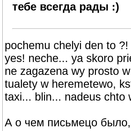
тебе всегда рады :)
pochemu chelyi den to ?! r
yes! neche... ya skoro pr
ne zagazena wy prosto w In
tualety w heremetewo, kst
taxi... blin... nadeus chto
А о чем письмецо было,