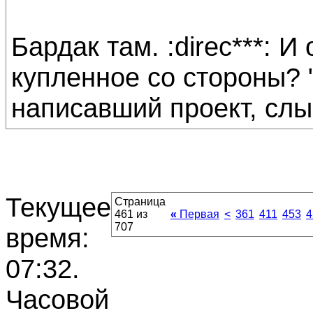
Бардак там. :direc***: И
купленное со стороны? "
написавший проект, сл
Текущее
Страница
461 из
«
Первая
<
361
411
453
4
707
время:
07:32
.
Часовой