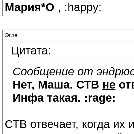
Мария*О
, :happy:
Эгле
Цитата:
Сообщение от эндрю
Нет,
Маша
. СТВ
не
отв
Инфа такая. :rage:
СТB отвечает, когда их 