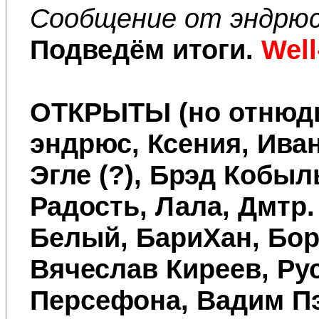
Сообщение от эндрю
Подведём итоги.
Well
ОТКРЫТЫ
(но отнюд
эндрюс, Ксения, Ива
Эгле (?), Брэд Кобыль
Радость, Лала, Дмтр.
Белый, БариХан, Бор
Вячеслав Киреев, Ру
Персефона, Вадим Пэ