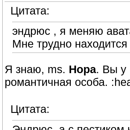
Цитата:
эндрюс , я меняю ават
Мне трудно находится 
Я знаю, ms.
Нора
. Вы у
романтичная особа. :hea
Цитата:
Эндрюс, а с пестиком 