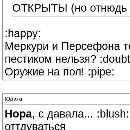
ОТКРЫТЫ (но отнюдь 
:happy:
Меркури и Персефона то
пестиком нельзя? :doubt
Оружие на пол! :pipe:
Юрата
Нора
, с давала... :blush
оттдуваться