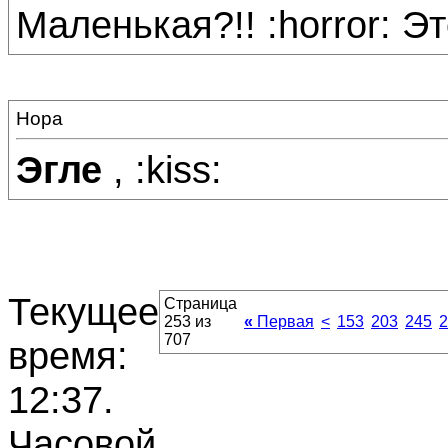
Маленькая?!! :horror: Эт
Нора
Эгле
, :kiss:
Текущее
Страница
253 из
«
Первая
<
153
203
245
2
707
время:
12:37
.
Часовой