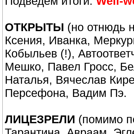
Подведём итоги.
Well-we
ОТКРЫТЫ
(но отнюдь н
Ксения, Иванка, Меркур
Кобыльев (!), Автоответ
Мешко, Павел Гросс, Бе
Наталья, Вячеслав Кир
Персефона, Вадим Пэ.
ЛИЦЕЗРЕЛИ
(помимо п
Тарантина, Авраам, Эгле