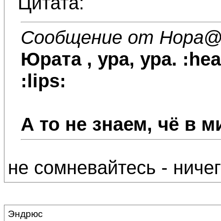
Цитата:
Сообщение от Нора
@
Юрата
, ура, ура. :hea
:lips:
А то не знаем, чё в м
не сомневайтесь - ничег
Эндрюс