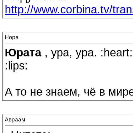
http://www.corbina.tv/tra
Нора
Юрата
, ура, ура. :heart:
:lips:
А то не знаем, чё в мире
Авраам