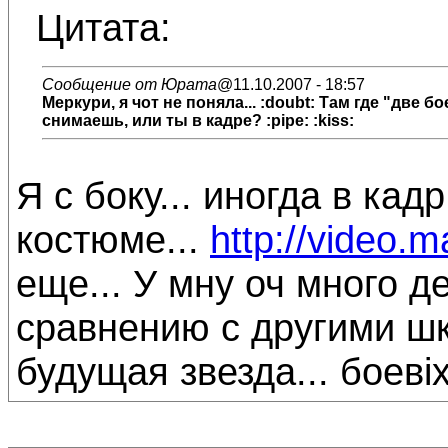
Цитата:
Сообщение от Юрата
@11.10.2007 - 18:57
Меркури
, я чот не поняла... :doubt: Там где "две 
снимаешь, или ты в кадре? :pipe: :kiss:
Я с боку... иногда в ка
костюме...
http://video.m
еще... У мну оч много д
сравнению с другими шк
будущая звезда... боевіх