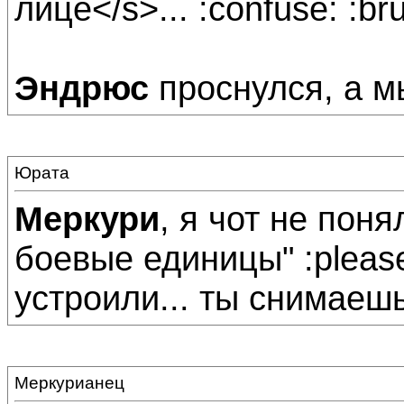
лице</s>... :confuse: :bru
Эндрюс
проснулся, а м
Юрата
Меркури
, я чот не поня
боевые единицы" :pleas
устроили... ты снимаешь,
Меркурианец