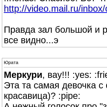
http://video.mail.ru/inbox
Правда зал большой и р
все видно...э
Юрата
Меркури
, вау!!! :yes: :fr
Эта та самая девочка с
красавица)? :pipe:
А нежный голосок про "за