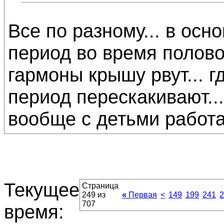
Все по разному... в ос
период во время половог
гармоны крышу рвут... гд
период перескакивают...
вообще с детьми работат
Текущее
Страница
249 из
«
Первая
<
149
199
241
2
707
время: