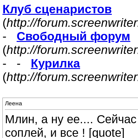
Клуб сценаристов
(
http://forum.screenwrite
-
Свободный форум
(
http://forum.screenwrite
- -
Курилка
(
http://forum.screenwrit
Леена
Млин, а ну ее.... Сейча
соплей, и все ! [quote]