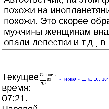
похожи на инопланетяни
похожи. Это скорее обр
мужчины женщинам внач
опали лепестки и т.д., 
Текущее
Страница
111 из
«
Первая
<
11
61
103
104
707
время:
07:21
.
Часовой