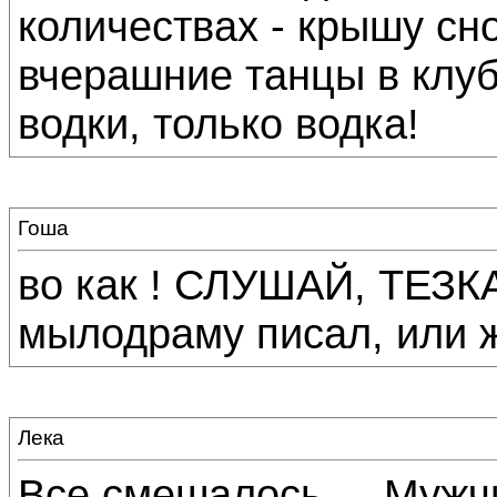
количествах - крышу сн
вчерашние танцы в клуб
водки, только водка!
Гоша
во как ! СЛУШАЙ, ТЕЗКА
мылодраму писал, или ж
Лека
Все смешалось.... Мужч