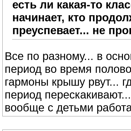
есть ли какая-то кла
начинает, кто продолж
преуспевает... не п
Все по разному... в ос
период во время половог
гармоны крышу рвут... гд
период перескакивают...
вообще с детьми работат