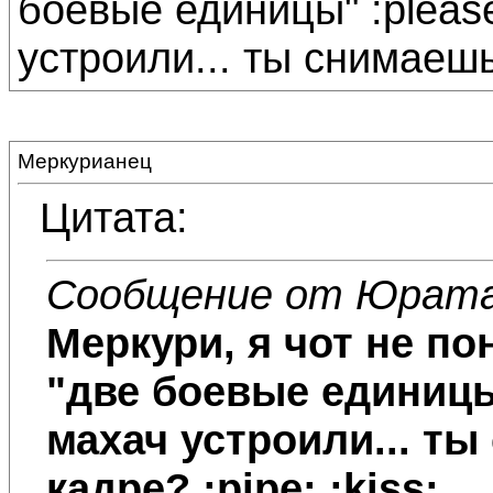
боевые единицы" :pleas
устроили... ты снимаешь,
Меркурианец
Цитата:
Сообщение от Юрат
Меркури
, я чот не по
"две боевые единицы"
махач устроили... ты
кадре? :pipe: :kiss: