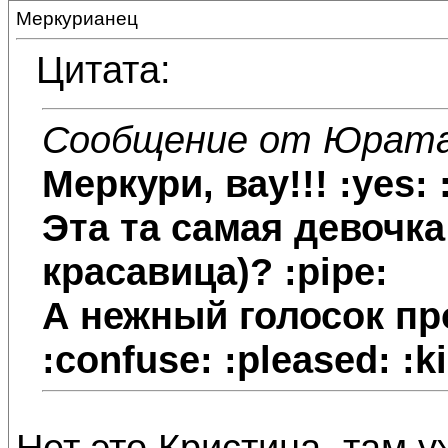
Меркурианец
Цитата:
Сообщение от Юрат
Меркури
, вау!!! :yes: 
Эта та самая девочк
красавица)? :pipe:
А нежный голосок про
:confuse: :pleased: :k
Нет это Кристина, там 