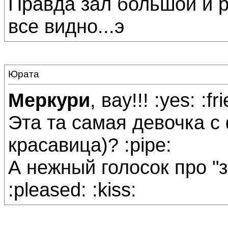
Правда зал большой и р
все видно...э
Юрата
Меркури
, вау!!! :yes: :fr
Эта та самая девочка с
красавица)? :pipe:
А нежный голосок про "за
:pleased: :kiss: