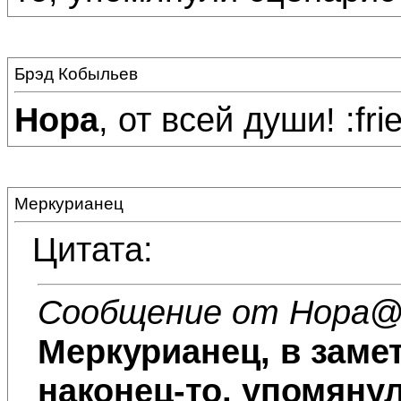
Брэд Кобыльев
Нора
, от всей души! :fri
Меркурианец
Цитата:
Сообщение от Нора
@
Меркурианец
, в заме
наконец-то, упомянул