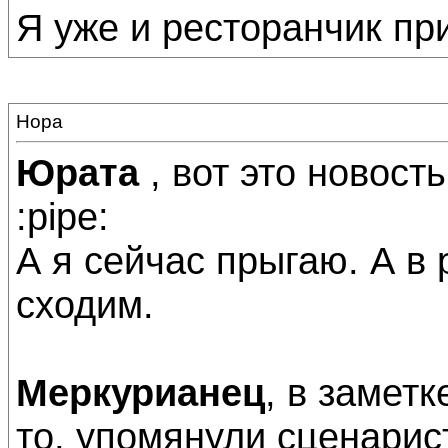
Я уже и ресторанчик прис
Нора
Юрата
, вот это новост
:pipe:
А я сейчас прыгаю. А в
сходим.
Меркурианец
, в замет
то, упомянули сценарист