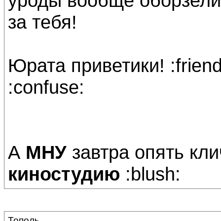
уроды вообще оборзели?
за тебя!
Юрата приветики! :frien
:confuse:
А
МНУ
завтра опять кли
киностудию
:blush:
Тополь