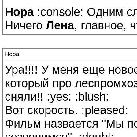
Нора
:console: Одним 
Ничего
Лена
, главное, 
Нора
Ура!!!! У меня еще ново
который про леспромхо
сняли!! :yes: :blush:
Вот скорость. :pleased:
Фильм назвается "Мы п
созвонимся". :doubt: