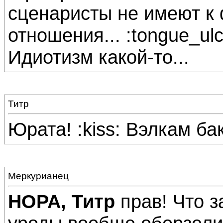
сценаристы не имеют к
отношения... :tongue_ulc
Идиотизм какой-то...
Титр
Юрата! :kiss: Вэлкам бак!
Меркурианец
НОРА, Титр
прав! Что з