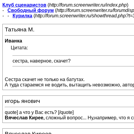
Клуб сценаристов
(
http://forum.screenwriter.ru/index.php
)
-
Свободный форум
(
http://forum.screenwriter.ru/forumdis
- -
Курилка
(
http://forum.screenwriter.ru/showthread.php?t=
Татьяна М.
Иванка
Цитата:
сестра, наверное, скачет?
Сестра скачет не только на батутах.
А туда стараемся не водить, вытащить невозможно, автори
игорь янович
quote] а что у Вас есть? [/quote]
Вячеслав Кирее,
сложный вопрос... Ну,например, что я 
Вячеслав Киреев