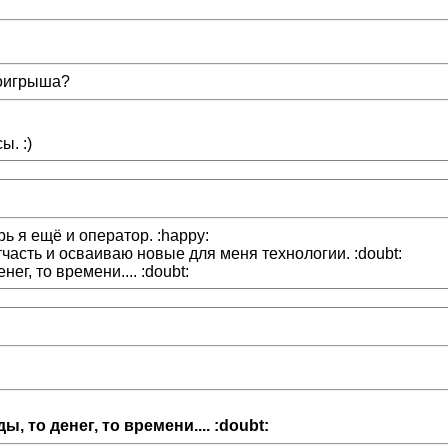
роигрыша?
ы. :)
ь я ещё и оператор. :happy:
тчасть и осваиваю новые для меня технологии. :doubt:
нег, то времени.... :doubt:
ы, то денег, то времени.... :doubt: