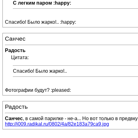
С легким паром :happy:
Спасибо! Было жарко!.. :happy:
Санчес
Радость
Цитата:
Спасибо! Было жарко!..
Фотографии будут? :pleased:
Радость
Санчес
, в самой парилке - не-а... Но вот только в предвкуш
http://i009.radikal.ru/0802/4a/82e183a79ca9.jpg