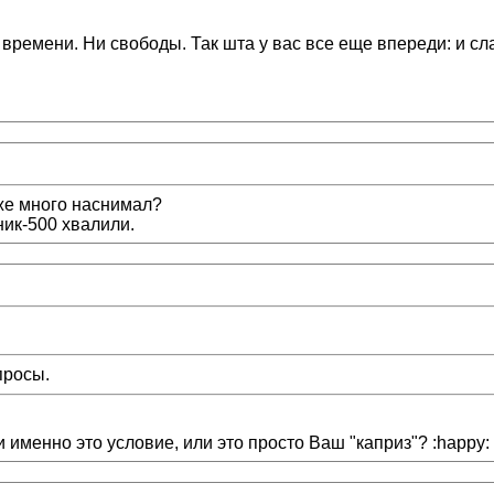
 времени. Ни свободы. Так шта у вас все еще впереди: и слав
же много наснимал?
ник-500 хвалили.
просы.
именно это условие, или это просто Ваш "каприз"? :happy: 