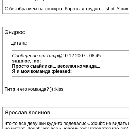
С безобразием на конкурсе бороться трудно... :shot: У них 
Эндрюс
Цитата:
Сообщение от Титр
@10.12.2007 - 08:45
эндрюс, :no:
Просто смайлики... веселая команда...
Я и моя команда :pleased:
Титр
и его команда? )) :kiss:
Ярослав Косинов
что-то все девушки куда-то подевались. :doubt: не видать
не читает. :doubt: уже все к новому году готовятся что ли? 