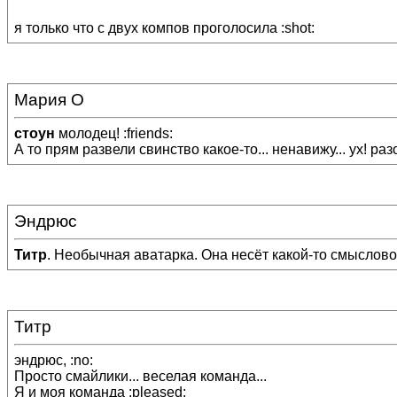
я только что с двух компов проголосила :shot:
Мария О
стоун
молодец! :friends:
А то прям развели свинство какое-то... ненавижу... ух! раз
Эндрюс
Титр
. Необычная аватарка. Она несёт какой-то смысловой
Титр
эндрюс, :no:
Просто смайлики... веселая команда...
Я и моя команда :pleased: