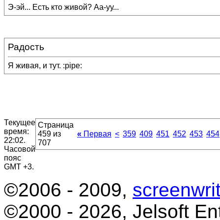
Э-эй... Есть кто живой? Аа-уу...
Радость
Я живая, и тут. :pipe:
Текущее
Страница
время:
459 из
«
Первая
<
359
409
451
452
453
454
22:02
.
707
Часовой
пояс
GMT +3.
©2006 - 2009,
screenwrit
©2000 - 2026, Jelsoft Ent