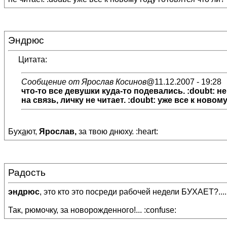
Эндрюс
Цитата:
Сообщение от Ярослав Косинов
@11.12.2007 - 19:28
что-то все девушки куда-то подевались. :doubt: 
на связь, личку не читает. :doubt: уже все к новом
Бух
а
ют,
Ярослав,
за твою днюху. :heart:
Радость
эндрюс
, это кто это посреди рабочей недели БУХАЕТ?.... 
Так, рюмочку, за новорожденного!... :confuse: