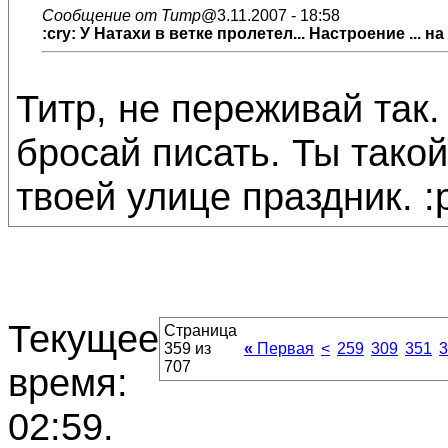
Сообщение от Титр
@3.11.2007 - 18:58
:cry: У Натахи в ветке пролетел... Настроение ... на 
Титр, не переживай так.
бросай писать. Ты такой
твоей улице праздник. :p
Текущее
Страница
359 из
«
Первая
<
259
309
351
3
707
время:
02:59
.