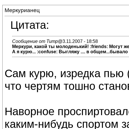
Меркурианец
Цитата:
Сообщение от Титр
@3.11.2007 - 18:58
Меркури, какой ты молоденький! :friends: Могут 
А я курю... :confuse: Выгляжу .... в общем...бывало 
Сам курю, изредка пью 
что чертям тошно станов
Наворное проспиртовалс
каким-нибудь спортом з