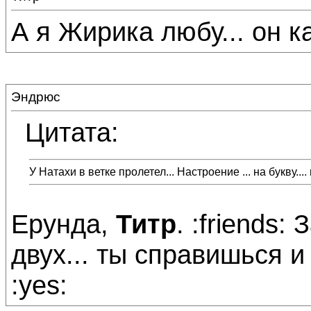
А я Жирика любу... он к
Эндрюс
Цитата:
У Натахи в ветке пролетел... Настроение ... на букву....
Ерунда,
Титр
. :friends:
двух... ты справишься 
:yes: