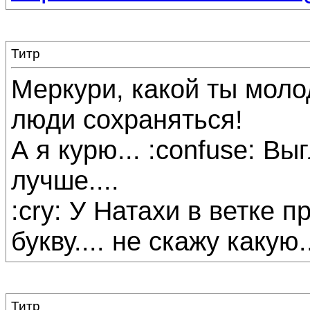
Титр
Меркури, какой ты молод
люди сохраняться!
А я курю... :confuse: Вы
лучше....
:cry: У Натахи в ветке п
букву.... не скажу какую.
Титр