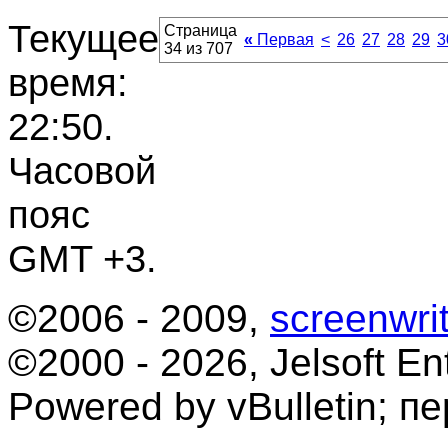
Текущее
Страница
«
Первая
<
26
27
28
29
3
34 из 707
время:
22:50
.
Часовой
пояс
GMT +3.
©2006 - 2009,
screenwrit
©2000 - 2026, Jelsoft Ent
Powered by vBulletin; п