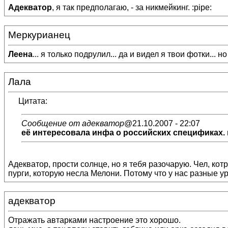
Адекватор
, я так предполагаю, - за никмейкинг. :pipe:
Меркурианец
Леена
... я только подрулил... да и видел я твои фотки... но
Лала
Цитата:
Сообщение от адекватор
@21.10.2007 - 22:07
её интересовала инфа о российских спецификах. в
Адекватор, прости солнце, но я тебя разочарую. Чел, кот
пурги, которую несла Мелони. Потому что у нас разные у
адекватор
Отражать автарками настроение это хорошо.