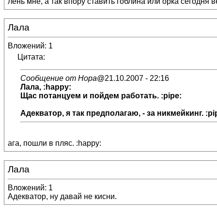
лень мне, а так впору ставить гоблина или орка сегодня
Лала
Вложений: 1
Цитата:
Сообщение от Нора
@21.10.2007 - 22:16
Лала
, :happy:
Щас потанцуем и пойдем работать. :pipe:
Адекватор
, я так предполагаю, - за никмейкинг. :pi
ага, пошли в пляс. :happy:
Лала
Вложений: 1
Адекватор, ну давай не кисни.