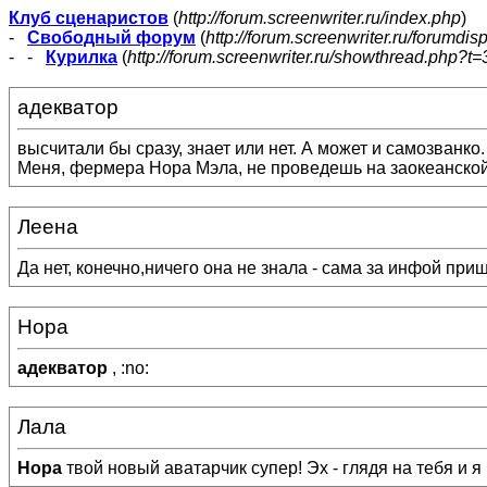
Клуб сценаристов
(
http://forum.screenwriter.ru/index.php
)
-
Свободный форум
(
http://forum.screenwriter.ru/forumdis
- -
Курилка
(
http://forum.screenwriter.ru/showthread.php?t=
адекватор
высчитали бы сразу, знает или нет. А может и самозванко.
Меня, фермера Нора Мэла, не проведешь на заокеанской
Леена
Да нет, конечно,ничего она не знала - сама за инфой при
Нора
адекватор
, :no:
Лала
Нора
твой новый аватарчик супер! Эх - глядя на тебя и я 