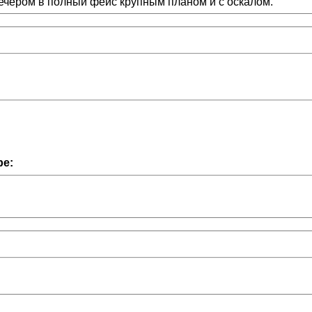
 вечером в полный фейс крупным планом и с оскалом.
pe: