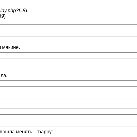
play.php?f=8
)
39
)
 мякине.
шла.
пошла менять... :happy: