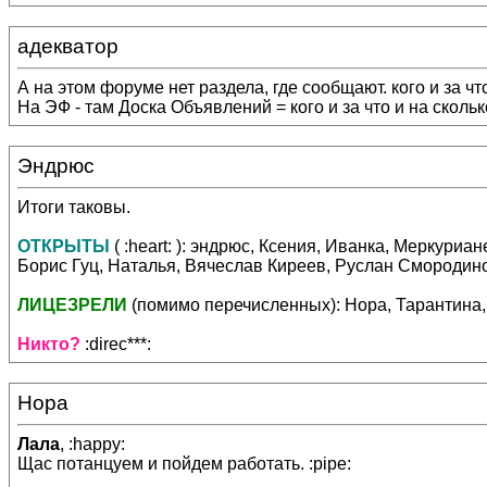
адекватор
А на этом форуме нет раздела, где сообщают. кого и за ч
На ЭФ - там Доска Объявлений = кого и за что и на скольк
Эндрюс
Итоги таковы.
ОТКРЫТЫ
( :heart: ): эндрюс, Ксения, Иванка, Меркуриа
Борис Гуц, Наталья, Вячеслав Киреев, Руслан Смородино
ЛИЦЕЗРЕЛИ
(помимо перечисленных): Нора, Тарантина,
Никто?
:direc***:
Нора
Лала
, :happy:
Щас потанцуем и пойдем работать. :pipe: