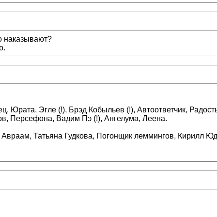
то наказывают?
о.
нец, Юрата, Эгле (!), Брэд Кобыльев (!), Автоответчик, Радо
в, Персефона, Вадим Пэ (!), Ангелума, Леена.
 Авраам, Татьяна Гудкова, Погонщик леммингов, Кирилл Юд