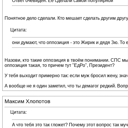
Ответ очевиден. Её сделали самой популярной
Понятное дело сделали. Кто мешает сделать другим друг
Цитата:
они думают, что оппозиция - это Жирик и дядя Зю. То 
Назови, кто такие оппозиция в твоём понимании. СПС мы 
оппозиция такая, то причем тут "ЕдРо", Президент?
У тебя выходит примерно так: если муж бросил жену, знач
А вообще не я один заметил, что ты демагог редкий. Вопр
Максим Хлопотов
Цитата:
А что тебя это так гложет? Почему этот вопрос так муч