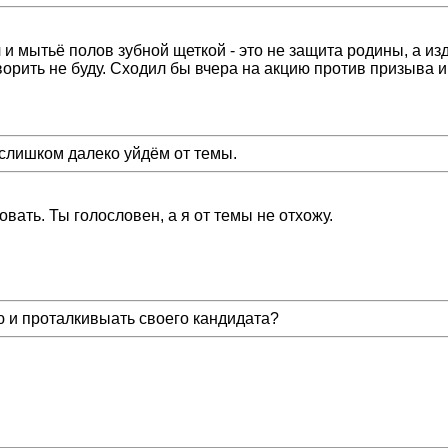
ч и мытьё полов зубной щеткой - это не защита родины, а и
оворить не буду. Сходил бы вчера на акцию против призыва и
 слишком далеко уйдём от темы.
вать. Ты голословен, а я от темы не отхожу.
ю и проталкивыать своего кандидата?