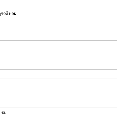
угой нет.
ина.