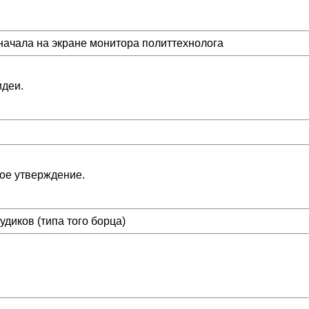
сначала на экране монитора политтехнолога
идеи.
ное утверждение.
удиков (типа того борца)