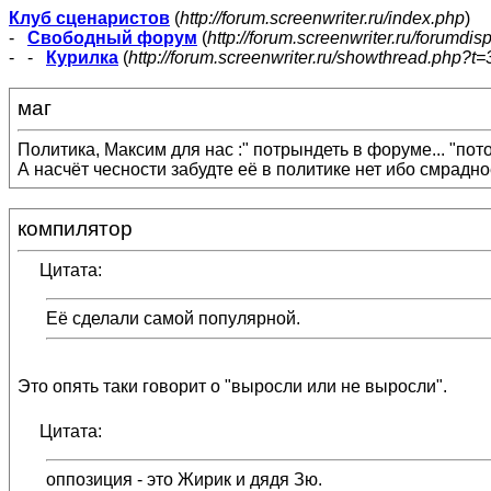
Клуб сценаристов
(
http://forum.screenwriter.ru/index.php
)
-
Свободный форум
(
http://forum.screenwriter.ru/forumdis
- -
Курилка
(
http://forum.screenwriter.ru/showthread.php?t=
маг
Политика, Максим для нас :" потрындеть в форуме... "пот
А насчёт чесности забудте её в политике нет ибо смрадно
компилятор
Цитата:
Её сделали самой популярной.
Это опять таки говорит о "выросли или не выросли".
Цитата:
оппозиция - это Жирик и дядя Зю.