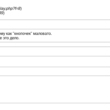
play.php?f=8
)
39
)
ому как "кнопочек" маловато.
е это дело.