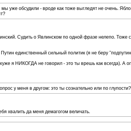
мы уже обсудили - вроде как тоже выгледят не очень. Яблок
нт?
линский. Судить о Явлинском по одной фразе нелепо. Тоже с
И Путин единственный сильный политик (я не беру "подпутин
 хуже я НИКОГДА не говорил - это ты врешь как всегда). А о
опрос у меня в другом: это ты сознательно или по глупости?
себя хвалить да меня демагогом величать.