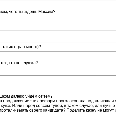
нием, чего ты ждешь Максим?
а таких стран много)?
 тех, кто не служил?
шком далеко уйдём от темы.
а продолжение этих реформ проголосовала подавляющая ча
хуже. Илли народ совсем тупой, в таком случае, или лучше 
проталкивыать своего кандидата? Поделить казну не могут 