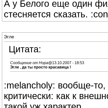
А у Белого еще один фи
стесняется сказать. :con
Эгле
Цитата:
Сообщение от Нора
@13.10.2007 - 18:53
Эгле
, да ты просто красавица
!
:melancholy: вообще-то,
критически: как к внешно
такой уж характер...