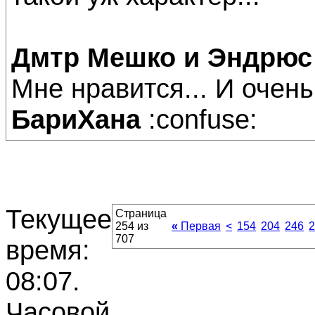
Дмтр Мешко
и Эндрю
Мне нравится... И очен
БариХана
:confuse:
Текущее
Страница
254 из
«
Первая
<
154
204
246
2
707
время:
08:07
.
Часовой