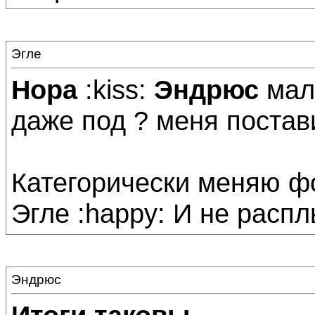
Эгле
Нора
:kiss:
Эндрюс
мале
даже под ? меня постав
Категорически меняю ф
Эгле :happy: И не распл
Эндрюс