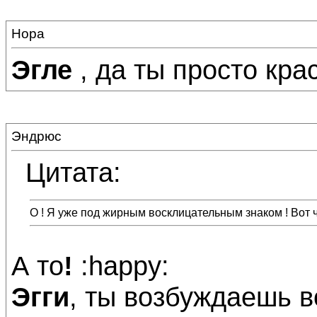
Нора
Эгле
, да ты просто кр
Эндрюс
Цитата:
О ! Я уже под жирным восклицательным знаком ! Вот ч
А то
!
:happy:
Эгги
, ты возбуждаешь 