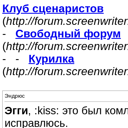
Клуб сценаристов
(
http://forum.screenwrite
-
Свободный форум
(
http://forum.screenwrite
- -
Курилка
(
http://forum.screenwrit
Эндрюс
Эгги
, :kiss: это был ком
исправлюсь.