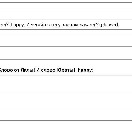
? :happy: И чегойто они у вас там лакали ? :pleased:
И Слово от Лалы! И слово Юраты! :happy: