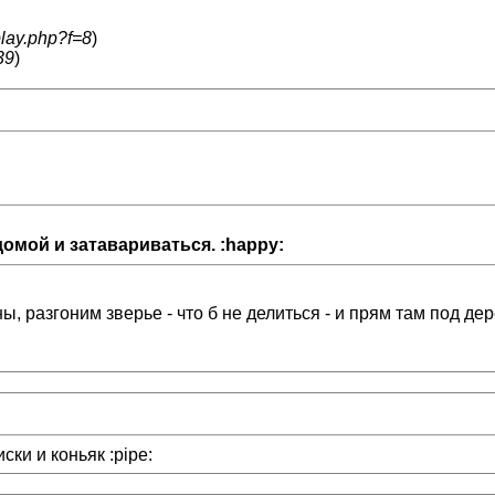
play.php?f=8
)
39
)
домой и затавариваться. :happy:
, разгоним зверье - что б не делиться - и прям там под дер
ки и коньяк :pipe: