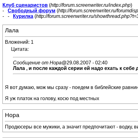
Клуб сценаристов
(
http://forum.screenwriter.ru/index.php
)
-
Свободный форум
(
http://forum.screenwriter.ru/forumdis
- -
Курилка
(
http://forum.screenwriter.ru/showthread.php?t=
Лала
Вложений: 1
Цитата:
Сообщение от Нора
@29.08.2007 - 02:40
Лала
, и после каждой серии ей надо ехать к себе 
Я вот думаю, мож мы сразу - поедем в библейские равнины
Я уж платок на голову, косю под местных
Нора
Продюсеры все мужики, а значит предпочитают - водку, вис