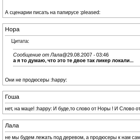
А сценарии писать на папирусе :pleased:
Нора
Цитата:
Сообщение от Лала
@29.08.2007 - 03:46
а я то думаю, что это те двое так ликер локали...
Они не продюсеры :happy:
Гоша
нет, на маце! :happy: И буде,то слово от Норы ! И Слово 
Лала
не мы будем лежать под деревом, а продюсеры к нам сами