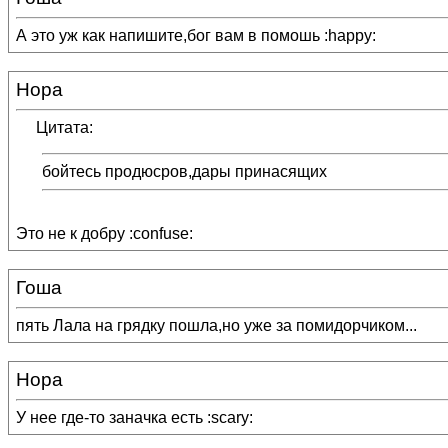
А это уж как напишите,бог вам в помошь :happy:
Нора
Цитата:
бойтесь продюсров,дары принасящих
Это не к добру :confuse:
Гоша
пять Лала на грядку пошла,но уже за помидорчиком...
Нора
У нее где-то заначка есть :scary: