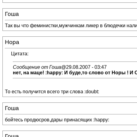
Гоша
Так вы что феминистки,мужчинкам ликер в блюдечки налили
Нора
Цитата:
Сообщение от Гоша
@29.08.2007 - 03:47
нет, на маце! :happy: И буде,то слово от Норы ! 
То есть получится всего три слова :doubt:
Гоша
бойтесь продюсров,дары принасящих :happy:
Гоша