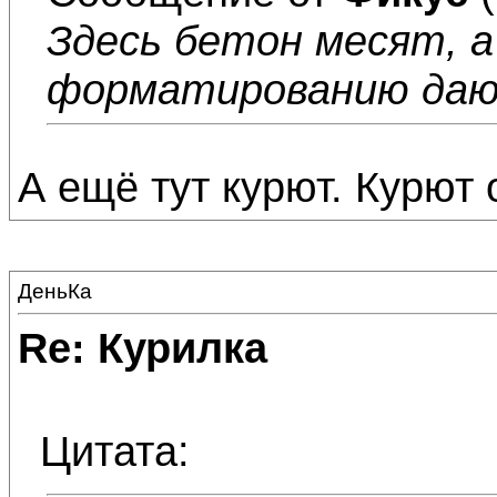
Здесь бетон месят, а
форматированию да
А ещё тут курют. Курют 
ДеньКа
Re: Курилка
Цитата: