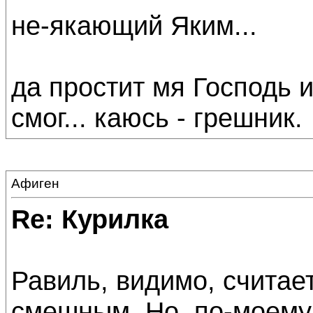
не-якающий Яким...
да простит мя Господь 
смог... каюсь - грешник.
Афиген
Re: Курилка
Равиль, видимо, считает 
смешным. Но, по-моему, 