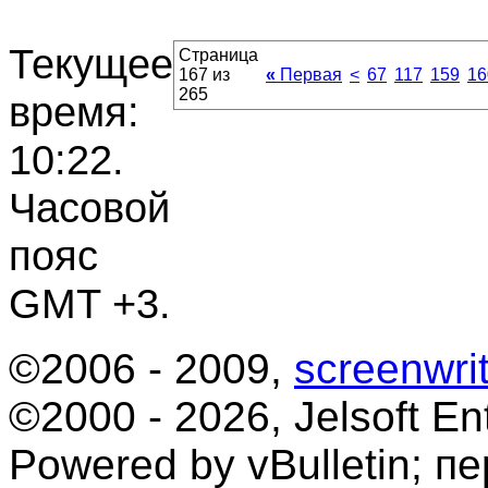
Текущее
Страница
167 из
«
Первая
<
67
117
159
16
265
время:
10:22
.
Часовой
пояс
GMT +3.
©2006 - 2009,
screenwrit
©2000 - 2026, Jelsoft Ent
Powered by vBulletin; п