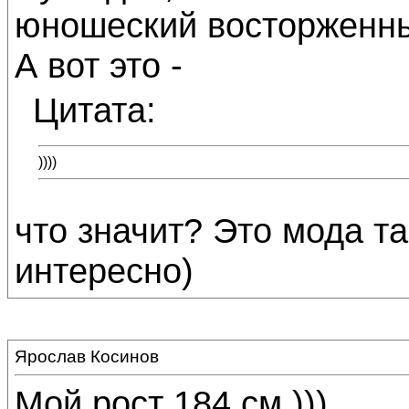
юношеский восторженны
А вот это -
Цитата:
))))
что значит? Это мода т
интересно)
Ярослав Косинов
Мой рост 184 см.)))