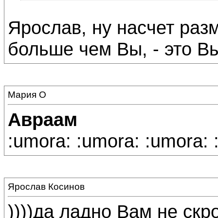
Ярослав, ну насчет раз
больше чем Вы, - это Вы
Мария О
Авраам
:umora: :umora: :umora: 
Ярослав Косинов
))))да ладно Вам не скро