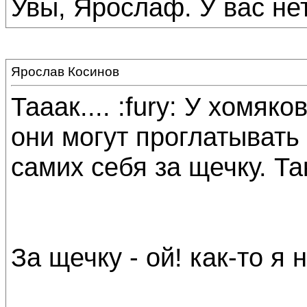
Увы, Ярослаф. У вас нет
Ярослав Косинов
Тааак.... :fury: У хомяк
они могут проглатыват
самих себя за щечку. Та
За щечку - ой! как-то я 