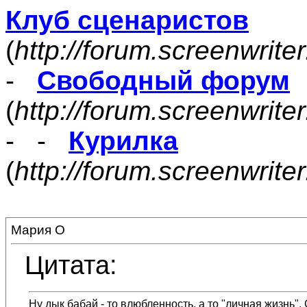
Клуб сценаристов
(
http://forum.screenwrite
-
Свободный форум
(
http://forum.screenwrite
- -
Курилка
(
http://forum.screenwrit
Мария О
Цитата:
Ну дык бабай - то влюбленность, а то "личная жизнь". 