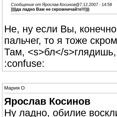
Сообщение от Ярослав Косинов
@7.12.2007 - 14:58
))))да ладно Вам не скромничайте!!!)))
Не, ну если Вы, конечно
пальчег, то я тоже скром
Там, <s>бл</s>глядишь, 
:confuse:
Мария О
Ярослав Косинов
Ну ладно, обилие воскл