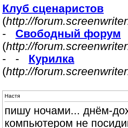
Клуб сценаристов
(
http://forum.screenwrite
-
Свободный форум
(
http://forum.screenwrite
- -
Курилка
(
http://forum.screenwrit
Настя
пишу ночами... днём-дох
компьютером не посидишь