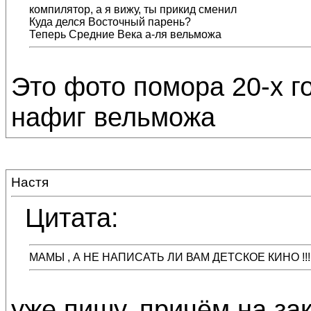
компилятор, а я вижу, ты прикид сменил
Куда делся Восточный парень?
Теперь Средние Века а-ля вельможа
Это фото помора 20-х г
нафиг вельможа
Настя
Цитата:
МАМЫ , А НЕ НАПИСАТЬ ЛИ ВАМ ДЕТСКОЕ КИНО !!!! 
уже пишу, причём на зак