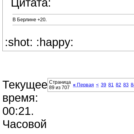
Цитата:
В Берлине +20.
:shot: :happy:
Текущее
Страница
«
Первая
<
39
81
82
83
8
89 из 707
время:
00:21
.
Часовой