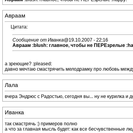
Авраам
Цитата:
Сообщение от Иванка
@19.10.2007 - 22:16
Авраам
:blush: главное, чтобы не ПЕРЕзрелые :h
а зреющие? :pleased:
давно мечтаю смастрячить мелодрамку про любовь между
Лала
вчера Эндрюс с Радостью, сегодня вы... ну не курилка и д
Иванка
так смастрячь :) примеров полно
а что за главная мысль будет: как все бесчувственные л