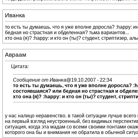
Иванка
то есть ты думаешь, что я уже вполне доросла? :happy: ин
бедная но страстная и обделенная? тьма вариантов...
хто она (я)? :happy: и кто он (ты)? студент, стриптизер, а
Авраам
Цитата:
Сообщение от Иванка
@19.10.2007 - 22:34
то есть ты думаешь, что я уже вполне доросла? :ha
состоявшаяся? или бедная но страстная и обделе
хто она (я)? :happy: и кто он (ты)? студент, стрип
у нас налицо неравенство. в такой ситуации лучше всего 
на первый взгляд неустроенный, без видимых перспектив 
ситуация, когда эта мадам со всеми своими понтами окаже
которого она бы и внимания не обратила в обычной ситуа