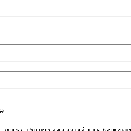
й!
- взрослая соблазнительница, а я твой юноша, бычок молодой