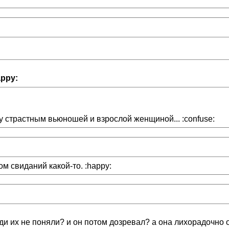
appy:
 страстным вьюношей и взрослой женщиной... :confuse:
ом свиданий какой-то. :happy:
юди их не поняли? и он потом дозревал? а она лихорадочно 