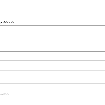
у :doubt:
eased: