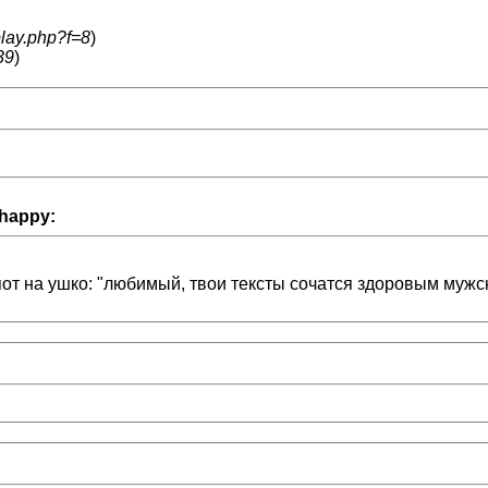
play.php?f=8
)
39
)
:happy:
пот на ушко: "любимый, твои тексты сочатся здоровым мужск