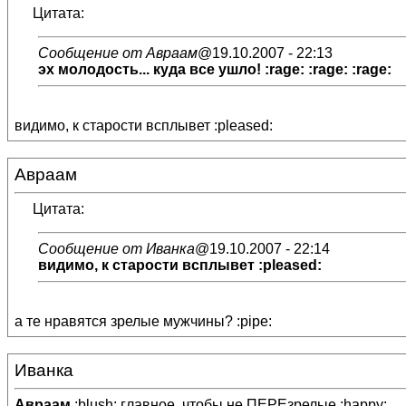
Цитата:
Сообщение от Авраам
@19.10.2007 - 22:13
эх молодость... куда все ушло! :rage: :rage: :rage:
видимо, к старости всплывет :pleased:
Авраам
Цитата:
Сообщение от Иванка
@19.10.2007 - 22:14
видимо, к старости всплывет :pleased:
а те нравятся зрелые мужчины? :pipe:
Иванка
Авраам
:blush: главное, чтобы не ПЕРЕзрелые :happy: