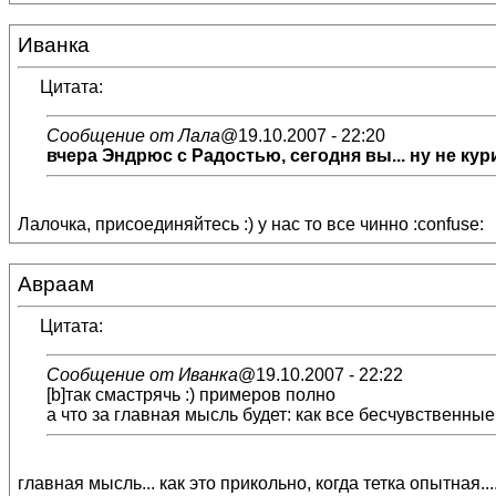
Иванка
Цитата:
Сообщение от Лала
@19.10.2007 - 22:20
вчера Эндрюс с Радостью, сегодня вы... ну не кур
Лалочка, присоединяйтесь :) у нас то все чинно :confuse:
Авраам
Цитата:
Сообщение от Иванка
@19.10.2007 - 22:22
[b]так смастрячь :) примеров полно
а что за главная мысль будет: как все бесчувственны
главная мысль... как это прикольно, когда тетка опытная....