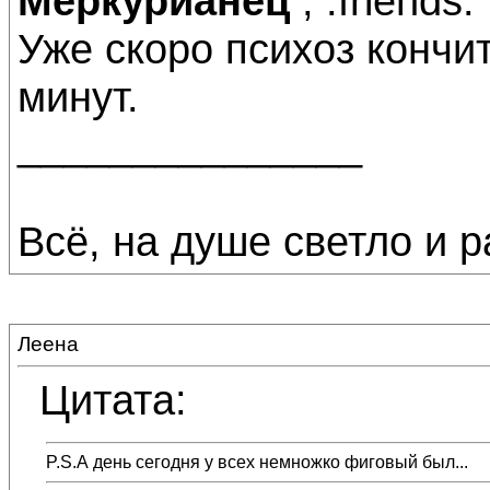
Меркурианец
, :friends:
Уже скоро психоз кончи
минут.
_______________
Всё, на душе светло и ра
Леена
Цитата:
P.S.А день сегодня у всех немножко фиговый был...