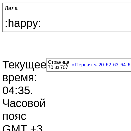
Лала
:happy:
Текущее
Страница
«
Первая
<
20
62
63
64
6
70 из 707
время:
04:35
.
Часовой
пояс
GMT +3.