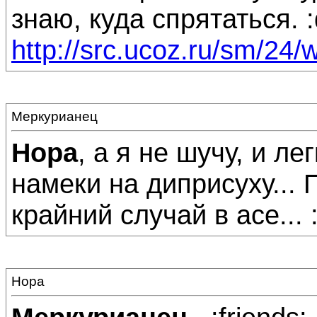
знаю, куда спрятаться. :
http://src.ucoz.ru/sm/24/w
Меркурианец
Нора
, а я не шучу, и л
намеки на диприсуху...
крайний случай в асе... 
Нора