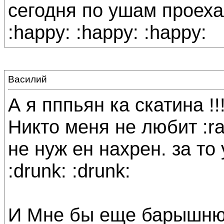
сегодня по ушам проехал
:happy: :happy: :happy:
Василий
А я пппьян ка скатина !!!
Никто меня не любит :rag
не нуж ен нахрен. за то 
:drunk: :drunk:
И Мне бы еще барышню 