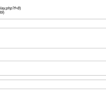
play.php?f=8
)
39
)