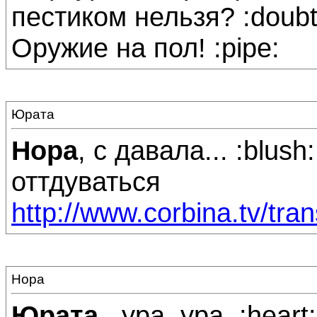
пестиком нельзя? :doubt
Оружие на пол! :pipe:
Юрата
Нора
, с давала... :blush
оттдуваться
http://www.corbina.tv/tra
Нора
Юрата
, ура, ура. :heart: