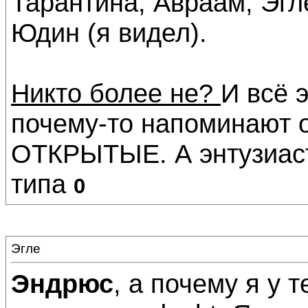
Тарантина, Авраам, Эгл
Юдин (я видел).
Никто более не?
И всё э
почему-то напоминают о
ОТКРЫТЫЕ. А энтузиаст
типа
0
Эгле
Эндрюс
, а почему я у т