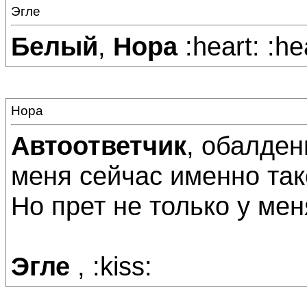
Эгле
Белый
,
Нора
:heart: :hea
Нора
Автоответчик
, обалден
меня сейчас именно тако
Но прет не только у меня
Эгле
, :kiss: