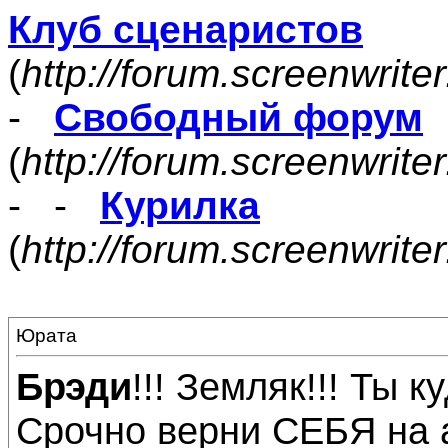
Клуб сценаристов
(
http://forum.screenwrite
-
Свободный форум
(
http://forum.screenwrite
- -
Курилка
(
http://forum.screenwrit
Юрата
Брэди
!!! Земляк!!! Ты к
Срочно верни СЕБЯ на а