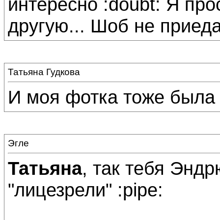
интересно :doubt: Я пр
другую... Шоб не приеда
Татьяна Гудкова
И моя фотка тоже была 
Эгле
Татьяна
, так тебя Эндр
"лицезрели" :pipe: