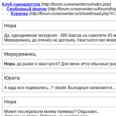
Клуб сценаристов
(
http://forum.screenwriter.ru/index.php
)
-
Свободный форум
(
http://forum.screenwriter.ru/forumdis
- -
Курилка
(
http://forum.screenwriter.ru/showthread.php?t=
Нора
Да. однодневная экскурсия - 385 баксов на самолете 45 м
Меркурианец. до оленеü не доплыву. Хвастался про море 
Меркурианец
Нора
, да разве я хвастался? Для меня эНто обычные раз
Юрата
А куда все подевались...? :doubt: Выходные начинаются... с
Нора
Может последовали моему примеру? Отдыхают...