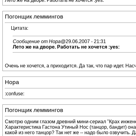
Лето же на дворе. Работать не хочется :yes:
Погонщик леммингов
Цитата:
Сообщение от Нора
@29.06.2007 - 21:31
Лето же на дворе. Работать не хочется :yes:
Очень не хочется, а приходится. Да так, что пар идет. Нас
Нора
:confuse:
Погонщик леммингов
Смотрю одним глазом древний мини-сериал "Крах инжене
Характеристика Гастона Утиный Нос (танцор, бандит) она
какой из него танцор? Так нет же -- надо было озвучить. Д