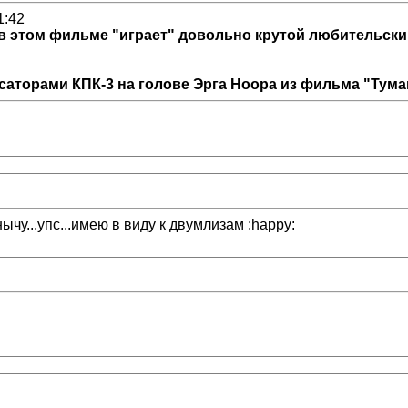
1:42
в этом фильме "играет" довольно крутой любительск
аторами КПК-3 на голове Эрга Ноора из фильма "Туман
ынычу...упс...имею в виду к двумлизам :happy: