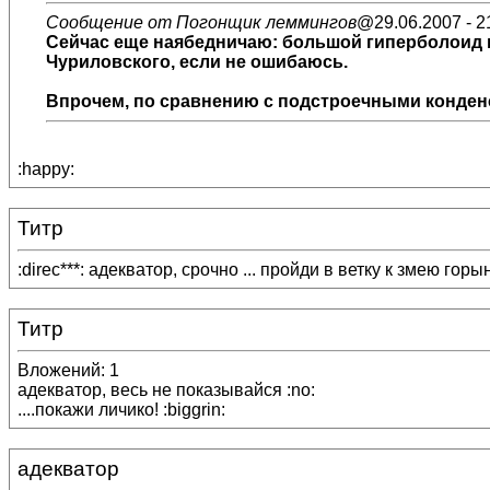
Сообщение от Погонщик леммингов
@29.06.2007 - 2
Сейчас еще наябедничаю: большой гиперболоид 
Чуриловского, если не ошибаюсь.
Впрочем, по сравнению с подстроечными конденс
:happy:
Титр
:direc***: адекватор, срочно ... пройди в ветку к змею гор
Титр
Вложений: 1
адекватор, весь не показывайся :no:
....покажи личико! :biggrin:
адекватор