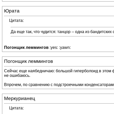
Юрата
Цитата:
Да еще так, что чудится: танцор -- одна из бандитских
Погонщик леммингов
:yes: :yawn:
Погонщик леммингов
Сейчас еще наябедничаю: большой гиперболоид в этом ф
не ошибаюсь.
Впрочем, по сравнению с подстроечными конденсаторами 
Меркурианец
Цитата: