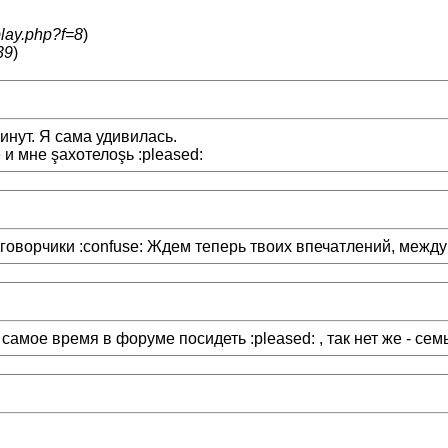
play.php?f=8
)
39
)
инут. Я сама удивилась.
и мне şахотелоşь :pleased:
говорчики :confuse: Ждем теперь твоих впечатлений, между 
амое время в форуме посидеть :pleased: , так нет же - семья..