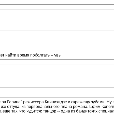
чет найти время поболтать -- увы.
ра Гарина" режиссера Квинихидзе и скрежещу зубами. Ну з
 же оттуда, из первоначального плана романа. Ефим Копеля
а еще так, что чудится: танцор -- одна из бандитских специал