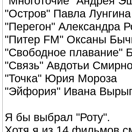
"Многоточие" Андрея Э
"Остров" Павла Лунгина
"Перегон" Александра Р
"Питер FM" Оксаны Быч
"Свободное плавание" 
"Связь" Авдотьи Смирн
"Точка" Юрия Мороза
"Эйфория" Ивана Выры
Я бы выбрал "Роту".
Хотя я из 14 фильмов см