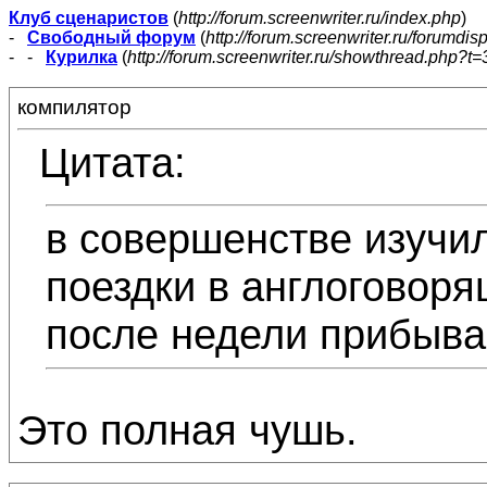
Клуб сценаристов
(
http://forum.screenwriter.ru/index.php
)
-
Свободный форум
(
http://forum.screenwriter.ru/forumdis
- -
Курилка
(
http://forum.screenwriter.ru/showthread.php?t=
компилятор
Цитата:
в совершенстве изучил
поездки в англоговор
после недели прибыва
Это полная чушь.