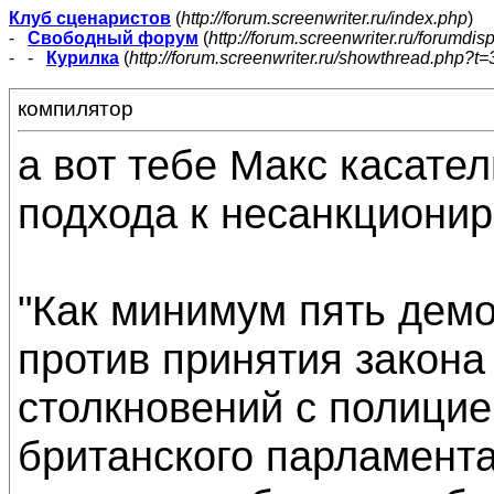
Клуб сценаристов
(
http://forum.screenwriter.ru/index.php
)
-
Свободный форум
(
http://forum.screenwriter.ru/forumdis
- -
Курилка
(
http://forum.screenwriter.ru/showthread.php?t=
компилятор
а вот тебе Макс касате
подхода к несанкциони
"Как минимум пять дем
против принятия закона 
столкновений с полици
британского парламент