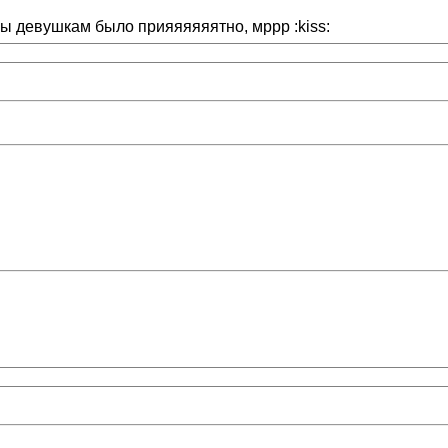
обы девушкам было прияяяяяятно, мррр :kiss: