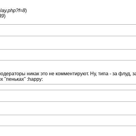
play.php?f=8
)
39
)
одераторы никак это не комментируют. Ну, типа - за флуд, з
х "пеньках" :happy: