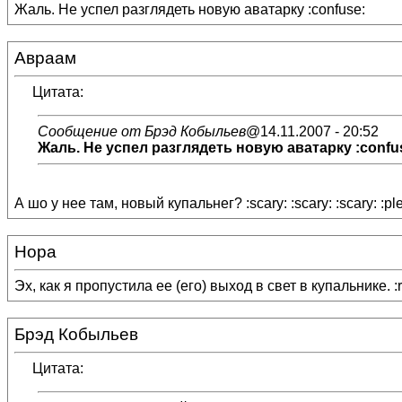
Жаль. Не успел разглядеть новую аватарку :confuse:
Авраам
Цитата:
Сообщение от Брэд Кобыльев
@14.11.2007 - 20:52
Жаль. Не успел разглядеть новую аватарку :confu
А шо у нее там, новый купальнег? :scary: :scary: :scary: :pl
Нора
Эх, как я пропустила ее (его) выход в свет в купальнике. :r
Брэд Кобыльев
Цитата: