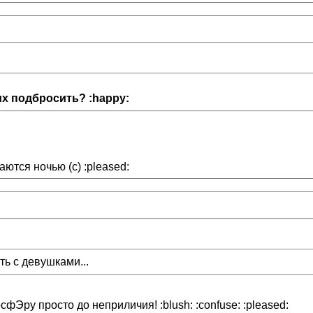
их подбросить? :happy:
аются ночью (с) :pleased:
ть с девушками...
осфЭру просто до неприличия! :blush: :confuse: :pleased: