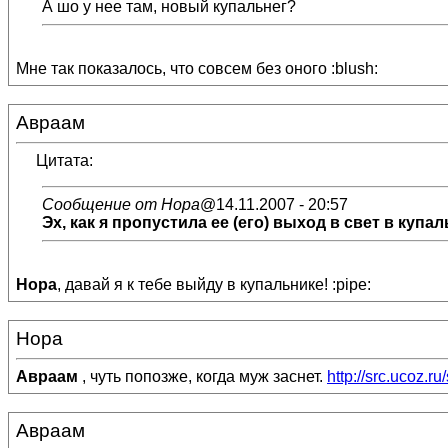
А шо у нее там, новый купальнег?
Мне так показалось, что совсем без оного :blush:
Авраам
Цитата:
Сообщение от Нора
@14.11.2007 - 20:57
Эх, как я пропустила ее (его) выход в свет в купаль
Нора
, давай я к тебе выйду в купальнике! :pipe:
Нора
Авраам
, чуть попозже, когда муж заснет.
http://src.ucoz.ru
Авраам