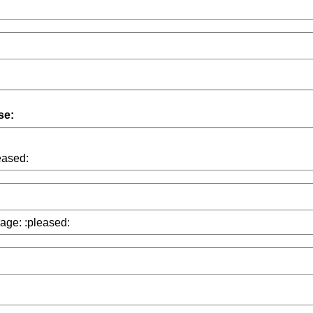
se:
eased:
age: :pleased: