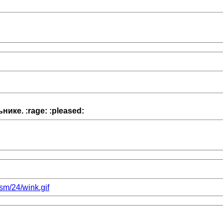
нике. :rage: :pleased:
/sm/24/wink.gif