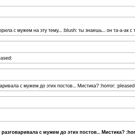
ла с мужем на эту тему... :blush: ты знаешь... он та-а-ак с то
eased:
ивала с мужем до этих постов... Мистика? :horror: :pleased: И
 разговаривала с мужем до этих постов... Мистика? :horro