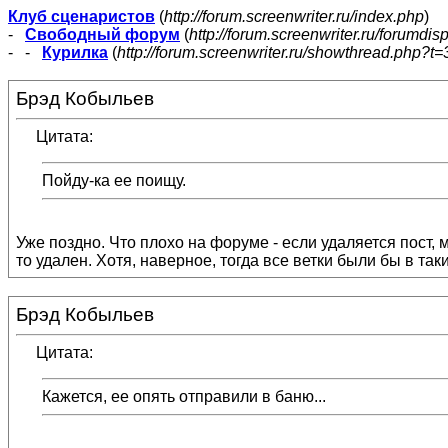
Клуб сценаристов
(
http://forum.screenwriter.ru/index.php
)
-
Свободный форум
(
http://forum.screenwriter.ru/forumdis
- -
Курилка
(
http://forum.screenwriter.ru/showthread.php?t=
Брэд Кобыльев
Цитата:
Пойду-ка ее поищу.
Уже поздно. Что плохо на форуме - если удаляется пост, м
то удален. Хотя, наверное, тогда все ветки были бы в таки
Брэд Кобыльев
Цитата:
Кажется, ее опять отправили в баню...