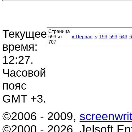
Текущее
Страница
693 из
«
Первая
<
193
593
643
6
707
время:
12:27
.
Часовой
пояс
GMT +3.
©2006 - 2009,
screenwrit
©2000 - 2026, Jelsoft Ent