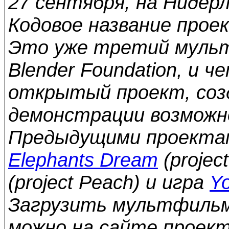
27 сентября, на Нидер
Кодовое название проек
Это уже третий муль
Blender Foundation, и 
открытый проект, соз
демонстрации возможно
Предыдущими проекта
Elephants Dream
(projec
(project Peach) и игра
Yo
Загрузить мультфильм
можно на сайте проек