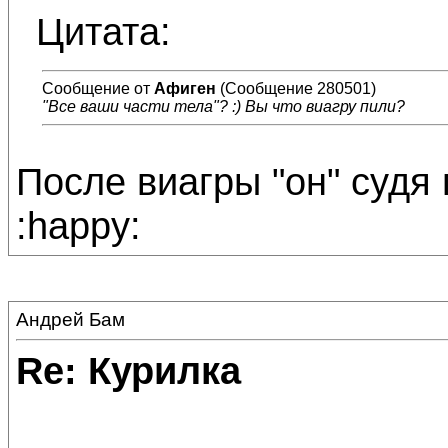
Цитата:
Сообщение от
Афиген
(Сообщение 280501)
"Все ваши части тела"? :) Вы что виагру пили?
После виагры "он" судя
:happy:
Андрей Бам
Re: Курилка