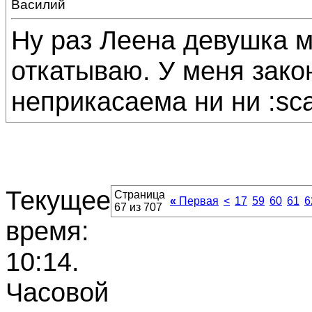
Василий
Ну раз Леена девушка мо
откатываю. У меня зако
неприкасаема ни ни :sca
Текущее
Страница
«
Первая
<
17
59
60
61
6
67 из 707
время:
10:14
.
Часовой