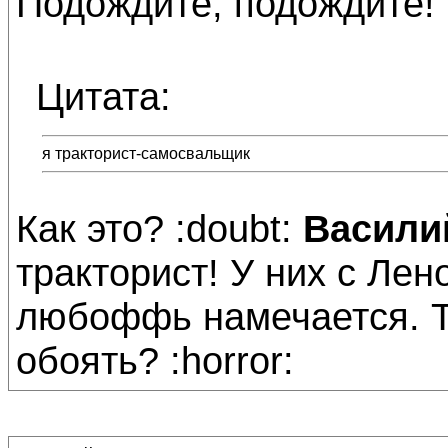
Подождите, подождите!
Цитата:
я тракторист-самосвальщик
Как это? :doubt:
Васили
тракторист! У них с Лен
любоффь намечается. Т
обоять? :horror: