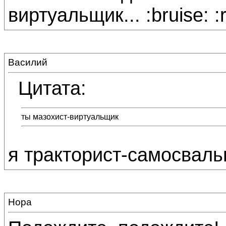
виртуальщик... :bruise: :
Василий
Цитата:
ты мазохист-виртуальщик
я тракторист-самосваль
Нора