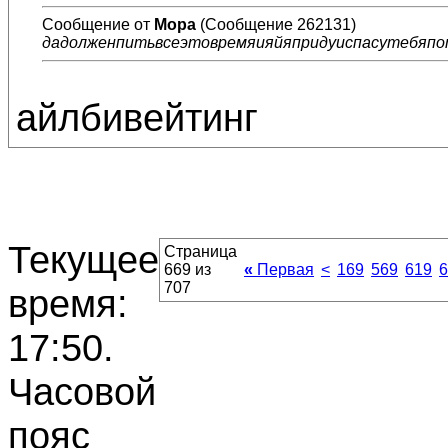
Сообщение от
Мора
(Сообщение 262131)
дадолженпитьвсеэтовремяияйяпридуиспасутебяпот
айлбивейтинг
Текущее
Страница
669 из
«
Первая
<
169
569
619
6
707
время:
17:50
.
Часовой
пояс