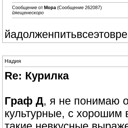
Сообщение от
Мора
(Сообщение 262087)
йяещенескоро
йадолженпитьвсеэтовр
Надия
Re: Курилка
Граф Д
, я не понимаю 
культурные, с хорошим
такие невкусные выраж