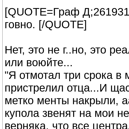
[QUOTE=Граф Д;261931Н
говно. [/QUOTE]
Нет, это не г..но, это р
или воюйте...
"Я отмотал три срока в 
пристрелил отца...И ща
метко менты накрыли, аа
купола звенят на мои не
верняка, что все центра