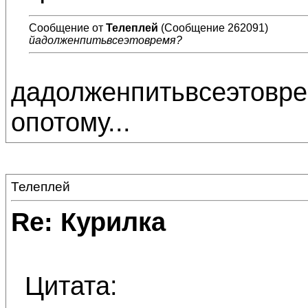
Сообщение от
Телеплей
(Сообщение 262091)
йадолженпитьвсеэтовремя?
дадолженпитьвсеэтовре
опотому...
Телеплей
Re: Курилка
Цитата: