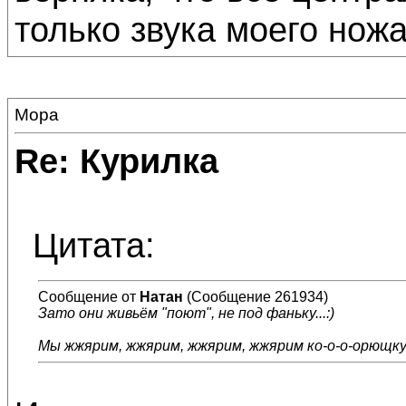
только звука моего ножа..
Мора
Re: Курилка
Цитата:
Сообщение от
Натан
(Сообщение 261934)
Зато они живьём "поют", не под фаньку...:)
Мы жжярим, жжярим, жжярим, жжярим ко-о-о-орющку.