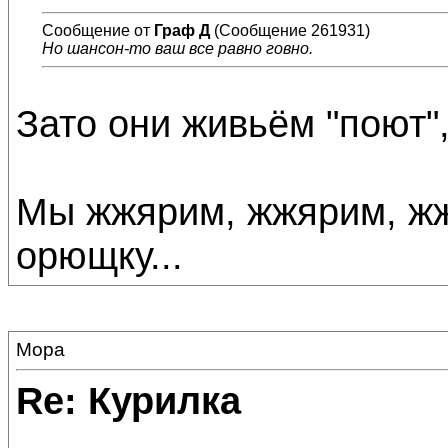
Сообщение от
Граф Д
(Сообщение 261931)
Но шансон-то ваш все равно говно.
Зато они живьём "поют", 
Мы жжярим, жжярим, жж
орющку...
Мора
Re: Курилка