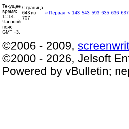
Текущее
Страница
время:
643 из
«
Первая
<
143
543
593
635
636
637
11:14
.
707
Часовой
пояс
GMT +3.
©2006 - 2009,
screenwrit
©2000 - 2026, Jelsoft Ent
Powered by vBulletin; п