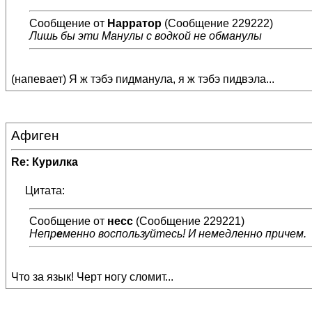
Сообщение от
Нарратор
(Сообщение 229222)
Лишь бы эти Манулы с водкой не обманулы
(напевает) Я ж тэбэ пидманула, я ж тэбэ пидвэла...
Афиген
Re: Курилка
Цитата:
Сообщение от
несс
(Сообщение 229221)
Непр
е
менно воспользуйтесь! И немедленно причем.
Что за язык! Черт ногу сломит...