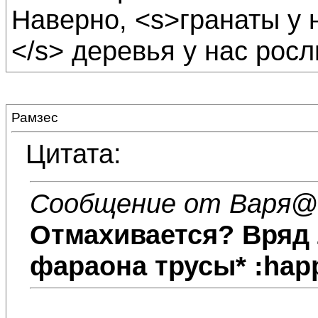
Наверно, <s>гранаты у 
</s> деревья у нас росл
Рамзес
Цитата:
Сообщение от Варя
@2
Отмахивается? Вряд л
фараона трусы* :hap