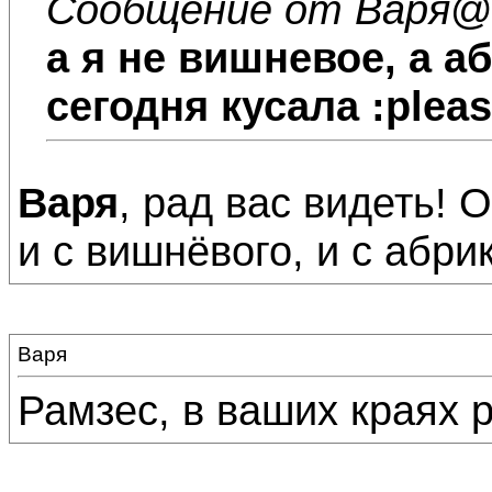
Сообщение от Варя
@2
а я не вишневое, а а
сегодня кусала :plea
Варя
, рад вас видеть!
и с вишнёвого, и с абри
Варя
Рамзес, в ваших краях 