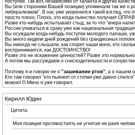
поступки. Так вот, независимо от таланта и других каче
Вы (или стороники Вашей позиции) упоминали так же о ра
либерализмом". В нас уже укоренился такой взгляд, что пь
просто плохо. Плохо, это когда пьянство получает ОПР
Разве кто-нибудь испытывает стыд, за то что "вчера напил
России упиваться в сраку уже как национальная традиция
Вы осуждали когда-нибудь поступок молодого папаши, ужр
Вы много видели дней рождений без грандиозных попоек? 
Вы никогда не слышали, как спорят наши мачо, кто сколь
воспринимается, как ДОСТОИНСТВО!
Разве это не искажение ценностей? Разве это нормально
А потом мы рассуждаем о снисходительности и сочувств
Поэтому я и говорю не о
"зашивании ртов"
, а о нашем 
Кто там говорил "кто пьянеет от стопки уже давно спился
можно! О Ммчо я уже говорил.
Кирилл Юдин
Цитата:
Моя позиция противостоять не угнетая не раня челове