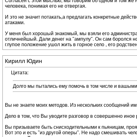
Согласен с этой мыслью, мы говорим об одном и том же 
человека, понимая его не отвергая.
И это не значит потакать,а предлагать конкретные дейс
атаками.
У меня был хорошый знакомый, мы взяли его администрат
отличнейшый. Дали денег на "ампулу". Он сам боролся 
глупое положение ушол жить в горное село , его родстве
Кирилл Юдин
Цитата:
Долго мы пытались ему помочь в том числе и вашым
Вы не знаете моих методов. Из нескольких сообщений им 
Дело в том, что Вы уводите разговор в совершенно иное 
Вы призываете быть снисходительными к пьяницам, проявл
Вот это и есть "из другой оперы". Не надо смешивать че