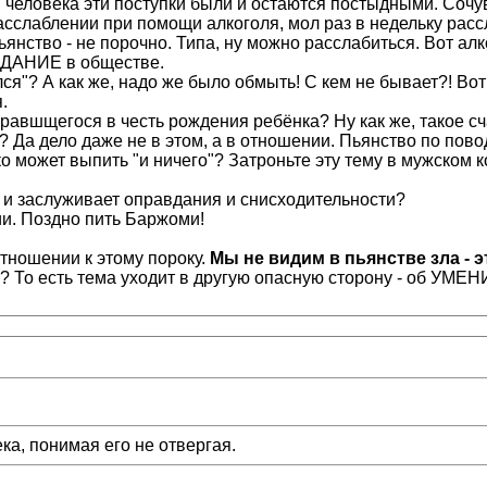
ств человека эти поступки были и остаются постыдными. Соч
сслаблении при помощи алкоголя, мол раз в недельку рассл
янство - не порочно. Типа, ну можно расслабиться. Вот алко
АВДАНИЕ в обществе.
ся"? А как же, надо же было обмыть! С кем не бывает?! Вот 
.
авшщегося в честь рождения ребёнка? Ну как же, такое счас
Да дело даже не в этом, а в отношении. Пьянство по повод
ко может выпить "и ничего"? Затроньте эту тему в мужском к
 и заслуживает оправдания и снисходительности?
ии. Поздно пить Баржоми!
отношении к этому пороку.
Мы не видим в пьянстве зла - 
"? То есть тема уходит в другую опасную сторону - об УМЕНИ
ка, понимая его не отвергая.