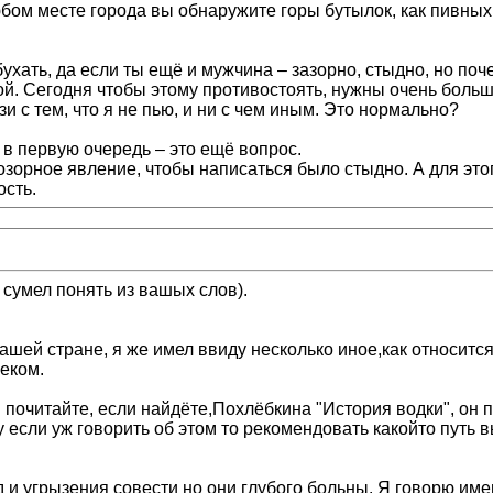
бом месте города вы обнаружите горы бутылок, как пивных, 
ухать, да если ты ещё и мужчина – зазорно, стыдно, но поче
гой. Сегодня чтобы этому противостоять, нужны очень боль
и с тем, что я не пью, и ни с чем иным. Это нормально?
 в первую очередь – это ещё вопрос.
озорное явление, чтобы написаться было стыдно. А для это
ость.
 сумел понять из вашых слов).
ашей стране, я же имел ввиду несколько иное,как относитс
еком.
 почитайте, если найдёте,Похлёбкина "История водки", он 
 если уж говорить об этом то рекомендовать какойто путь 
и угрызения совести но они глубого больны. Я говорю имен