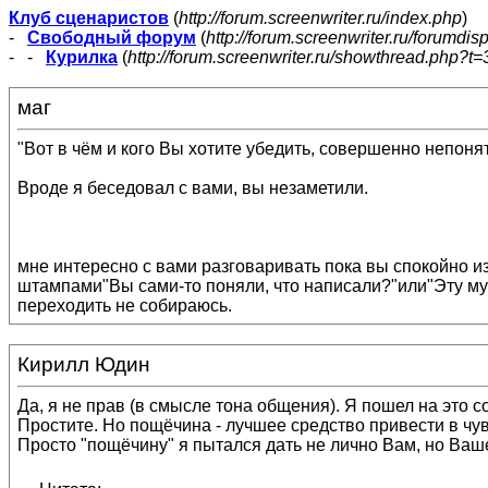
Клуб сценаристов
(
http://forum.screenwriter.ru/index.php
)
-
Свободный форум
(
http://forum.screenwriter.ru/forumdis
- -
Курилка
(
http://forum.screenwriter.ru/showthread.php?t=
маг
"Вот в чём и кого Вы хотите убедить, совершенно непоня
Вроде я беседовал с вами, вы незаметили.
мне интересно с вами разговаривать пока вы спокойно из
штампами"Вы сами-то поняли, что написали?"или"Эту мут
переходить не собираюсь.
Кирилл Юдин
Да, я не прав (в смысле тона общения). Я пошел на это с
Простите. Но пощёчина - лучшее средство привести в чувс
Просто "пощёчину" я пытался дать не лично Вам, но Ваш