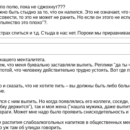
ь по полю, пока не сджохнут???
 быть стыдно за то, что он напился. Это не означает, что о
овести, то это не может не ранить. Но если он этого не ис
 пьянство это плохо"?.
страх спиться и т.д. Стыда в нас нет. Пороки мы приравнива
 нашего менталитета.
тем, что меня буквально заставляли выпить. Реплики "да ты ч
отой, что человеку действительно трудно устоять. Вот где 
и сказать, что не хотите пить – вы должны быть либо больн
че.
ался с ним выпить. Но когда появлялись его коллеги, сосед
бку держится"), так и моя жена ("нашла мужика, даже выпить
 враги. Может мне надо было проявить снисходительность и 
те распития слабоалкогольных напитков в общественных мес
о уж там об улицах говорить.