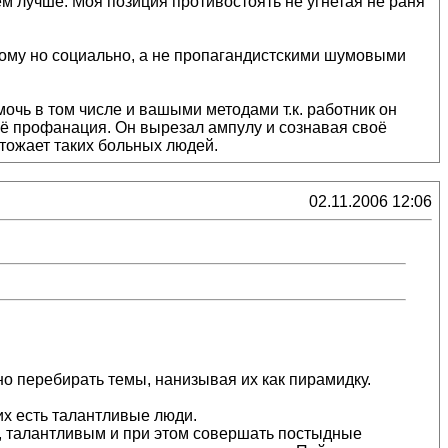
м лучше. Моя позиция противостоять не угнетая не раня
тному но социально, а не пропагандистскими шумовыми
очь в том числе и вашыми методами т.к. работник он
сё профанация. Он вырезал ампулу и сознавая своё
чтожает таких больных людей.
02.11.2006 12:06
но перебирать темы, нанизывая их как пирамидку.
их есть талантливые люди.
им, талантливым и при этом совершать постыдные