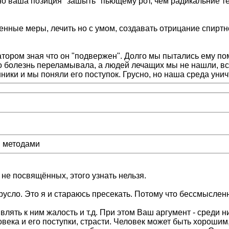
но ваша позиция "зашыть" пьющему рот, чем радикальние те
твенные меры, лечить но с умом, создавать отрицание спир
ором зная что он "подвержен". Долго мы пытались ему пом
но болезнь переламывала, а людей лечащих мы не нашли, в
нники и мы поняли его поступок. Грусно, но наша среда уни
и методами
не посвящённых, этого узнать нельзя.
русло. Это я и стараюсь пресекать. Потому что бессмыслен
ять к ним жалость и т.д. При этом Ваш аргумент - среди н
ловека и его поступки, страсти. Человек может быть хорош