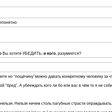
непонятно
о
Вы хотите УБЕДИТЬ,
и кого
, разумеется?
те но "пощёчину"можно давать конкретному человеку за чт
ой "бред". А убееждать кого ли бо или вас в чём то я не с
нельзя. Нельзя ничем столь пагубные страсти оправдывать.