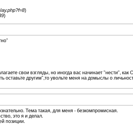
play.php?f=8
)
39
)
тно"
лагаете свои взгляды, но иногда вас начинает "нести", ка
ь оставьте другим",то увольте меня на домыслы о личьност
ознательно. Тема такая, для меня - безкомпромисная.
тво, это я и делал.
ей позиции.