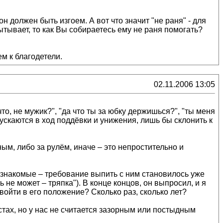
н должен быть изгоем. А вот что значит "не раня" - для
пытывает, то как Вы собираетесь ему не раня помогать?
ем к благодетели.
02.11.2006 13:05
то, не мужик?", "да что ты за юбку держишься?", "ты меня
пускаются в ход поддёвки и унижения, лишь бы склонить к
ым, либо за рулём, иначе – это непростительно и
и, знакомые – требование выпить с ним становилось уже
 не может – тряпка"). В конце концов, он выпросил, и я
войти в его положение? Сколько раз, сколько лет?
тах, но у нас не считается зазорным или постыдным