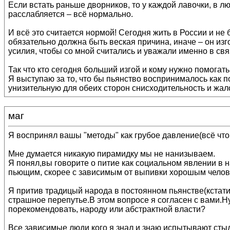
Если встать раньше дворников, то у каждой лавочки, в лю
расслабляется – всё нормально.
И всё это считается нормой! Сегодня жить в России и не б
обязательно должна быть веская причина, иначе – он из
усилия, чтобы со мной считались и уважали именно в связ
Так что кто сегодня больший изгой и кому нужно помогать
Я выступаю за то, что бы пьянство воспринималось как п
унизительную для обеих сторон снисходительность и жал
маг
Я воспринял вашы "методы" как грубое давление(всё что
Мне думается никакую пирамидку мы не нанизываем.
Я понял,вы говорите о питие как социальном явлении в н
пьющим, скорее с зависимым от выпивки хорошым челов
Я притив традицый народа в постоянном пьянстве(кстати
страшное перепутье.В этом вопросе я согласен с вами.Ну
порекомендовать, народу или абстрактной власти?
Все зависимые люди кого я знал и знаю испытывают стыд 