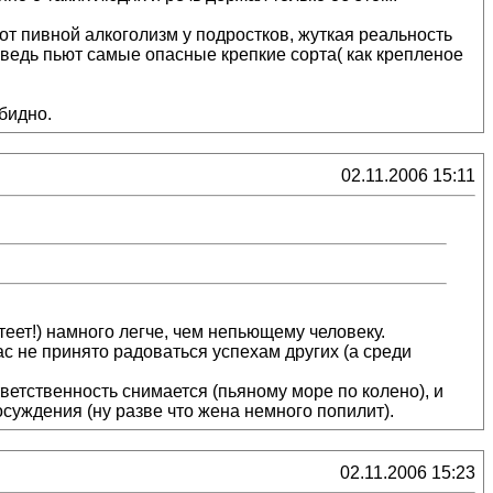
от пивной алкоголизм у подростков, жуткая реальность
 ведь пьют самые опасные крепкие сорта( как крепленое
бидно.
02.11.2006 15:11
теет!) намного легче, чем непьющему человеку.
ас не принято радоваться успехам других (а среди
тветственность снимается (пьяному море по колено), и
осуждения (ну разве что жена немного попилит).
02.11.2006 15:23