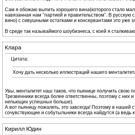
Сам я обожаю выпить хорошего вина(которого стало мало)
навязанная нам "партией и правительством". В русскую с
вино) с сивушными остатками и консервантами это уже 
В среде так называймого шоубизнеса, с коей я сталкива
Клара
Цитата:
Хочу дать несколько иллюстраций нашего менталитет
Увы, менталитет наш таков, что пьянице получить свою п
Трезвенники всегда более ответственны, поэтому с них и 
непьющих успешных больше).
А вот пьяницу пожалеть, это завсегда! Поэтому в нашей 
сочувствующие и собутыльники всегда найдутся (а ведь к
Кирилл Юдин