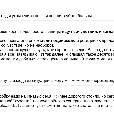
тыд и угрызения совести но они глубого больны
вающиеся люди, просто пьяницы
ищут сочувствия, и когда
делённом этапе они
мыслят одинаково
и реакции их предс
сочувствие, но не наоборот.
я понял куда я качусь, мне горько и стыдно. Всё надо с эти
втра я всё, завязываю." И так далее. Я слышал такое десятк
ожет им добиться своей цели, а дальше - "не учите меня жи
о путь выхода из ситуации, а кому мы можем его порекомен
ойку надо начинать с себя"? :) Мне дорогого стоило, но се
полной "сухости", но вечер обычно совершенно отличается о
leased: . Главное - дети смотрят на такие застолья и впиты