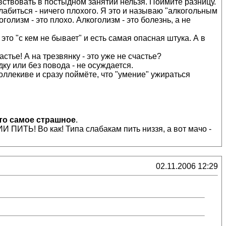
увствовать в постыдном занятии нельзя. Поймите разницу.
абиться - ничего плохого. Я это и называю "алкогольным
голизм - это плохо. Алкоголизм - это болезнь, а не
это "с кем не бывает" и есть самая опасная штука. А в
тье! А на трезвянку - это уже не счастье?
ку или без повода - не осуждается.
оллекиве и сразу поймёте, что "умение" ужираться
это самое страшное
.
И ПИТЬ! Во как! Типа слабакам пить низзя, а вот мачо -
02.11.2006 12:29