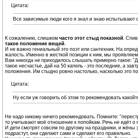
Цитата:
Все зависимые люди кого я знал и знаю испытывают с
К сожалению, слишком
часто этот стыд показной
. Спи
такое положение вещей
.
И не важно гениальный это поэт или сантехник. На опре
жалость. Именно в жесткой позиции к ним, мы проявляем 
Вам никогда не приходилось слышать примерно такое: "Да, 
такое несчастье, дай на 50 капель - это последние, а за
положения. Им стыдно ровно настолько, насколько это пом
Цитата:
Ну если уж говорить об этом то рекомендовать какойт
Не надо никому ничего рекомендовать. Помните: "перестр
то учитывают моё отношение к попойкам. Речь не идёт о 
И дети смотрят совсем по другому на праздники, и жёны :p
подрастут, они сделают сами и сделают его правильно.