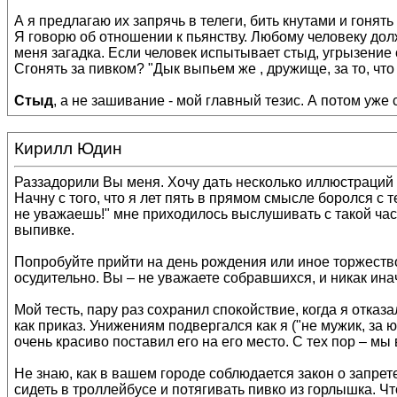
А я предлагаю их запрячь в телеги, бить кнутами и гонят
Я говорю об отношении к пьянству. Любому человеку должно
меня загадка. Если человек испытывает стыд, угрызение с
Сгонять за пивком? "Дык выпьем же , дружище, за то, что
Стыд
, а не зашивание - мой главный тезис. А потом уже 
Кирилл Юдин
Раззадорили Вы меня. Хочу дать несколько иллюстраций
Начну с того, что я лет пять в прямом смысле боролся с 
не уважаешь!" мне приходилось выслушивать с такой част
выпивке.
Попробуйте прийти на день рождения или иное торжество 
осудительно. Вы – не уважаете собравшихся, и никак ина
Мой тесть, пару раз сохранил спокойствие, когда я отказ
как приказ. Унижениям подвергался как я ("не мужик, за ю
очень красиво поставил его на его место. С тех пор – мы
Не знаю, как в вашем городе соблюдается закон о запре
сидеть в троллейбусе и потягивать пивко из горлышка. Чт