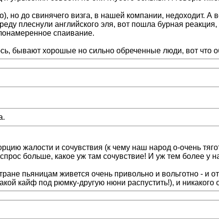
, но до свинячего визга, в нашей компании, недоходит. А в
реду плеснули английского эля, вот пошла бурная реакция,
злонамеренное спаивание.
юсь, бывают хорошые но сильно обреченные люди, вот что о
а.
орцию жалости и сочувствия (к чему наш народ о-очень тяго
спрос больше, какое уж там сочувствие! И уж тем более у н
стране пьяницам живется очень привольно и вольготно - и о
акой кайф под рюмку-другую нюни распустить!), и никакого 