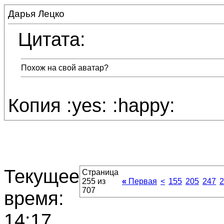
Дарья Лецко
Цитата:
Похож на свой аватар?
Копия :yes: :happy:
Текущее
Страница
255 из
«
Первая
<
155
205
247
2
707
время:
14:17
.