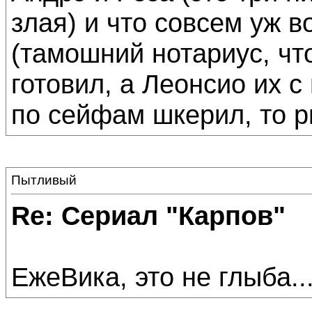
злая) и что совсем уж в
(тамошний нотариус, чт
готовил, а Леонсио их 
по сейфам шкерил, то рв
Пытливый
Re: Сериал "Карпов"
ЕжеВика, это не глыба...