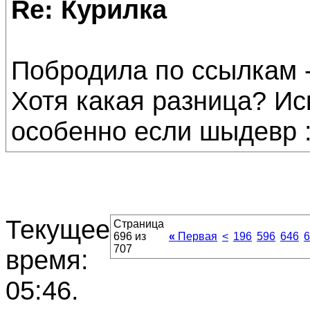
Re: Курилка
Побродила по ссылкам - 
Хотя какая разница? Ис
особенно если шыдевр :
Текущее
Страница
696 из
«
Первая
<
196
596
646
6
707
время:
05:46
.