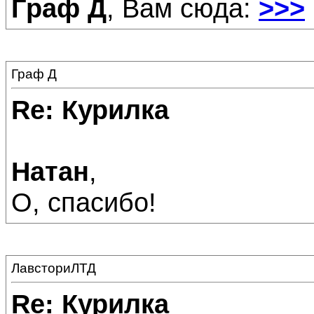
Граф Д
, Вам сюда:
>>>
Граф Д
Re: Курилка
Натан
,
О, спасибо!
ЛавсториЛТД
Re: Курилка