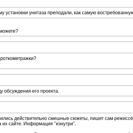
ему установки унитаза преподали, как самую востребованну
 можете?
короткометражки?
у обсуждения его проекта.
учились действительно смешные сюжеты, пишет сам режиссё
 их сайте. Информация "изнутри".