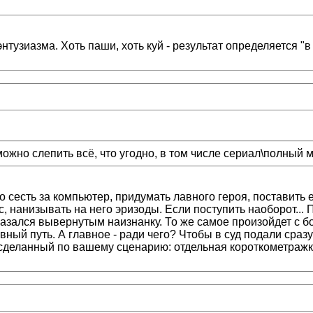
нтузиазма. Хоть паши, хоть куй - результат определяется "в
можно слепить всё, что угодно, в том числе сериал\полный м
сесть за компьютер, придумать лавного героя, поставить е
ас, нанизывать на него эризоды. Если поступить наоборот..
азался вывернутым наизнанку. То же самое произойдет с 
ый путь. А главное - ради чего? Чтобы в суд подали сразу
 сделанный по вашему сценарию: отдельная короткометражк