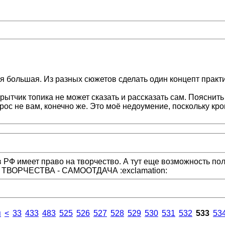
ля большая. Из разных сюжетов сделать один концепт практ
рытчик топика не может сказать и рассказать сам. Пояснит
рос не вам, конечно же. Это моё недоумение, поскольку кро
 РФ имеет право на творчество. А тут еще возможность пол
ЛЬ ТВОРЧЕСТВА - САМООТДАЧА :exclamation:
я
<
33
433
483
525
526
527
528
529
530
531
532
533
53