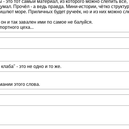
- это тот самый материал, из которого можно слепить всё, 
думал. Прочёл - а ведь правда. Мини-истории, чётко струк
 пришлют море. Приличных будет ручеёк, но и из них можно 
он и так завален ими по самое не балуйся.
ортного цеха...
лаба" - это не одно и то же.
ании этого слова.