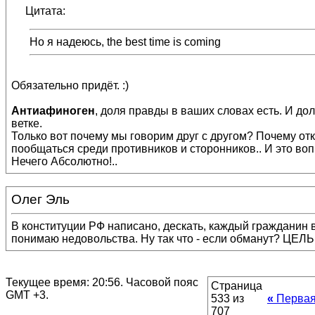
Цитата:
Но я надеюсь, the best time is coming
Обязательно придёт. :)
Антиафиноген
, доля правды в ваших словах есть. И до
ветке.
Только вот почему мы говорим друг с другом? Почему отк
пообщаться среди противников и сторонников.. И это воп
Нечего Абсолютно!..
Олег Эль
В конституции РФ написано, дескать, каждый гражданин в
понимаю недовольства. Ну так что - если обманут? ЦЕ
Текущее время:
20:56
. Часовой пояс
Страница
GMT +3.
533 из
«
Перва
707