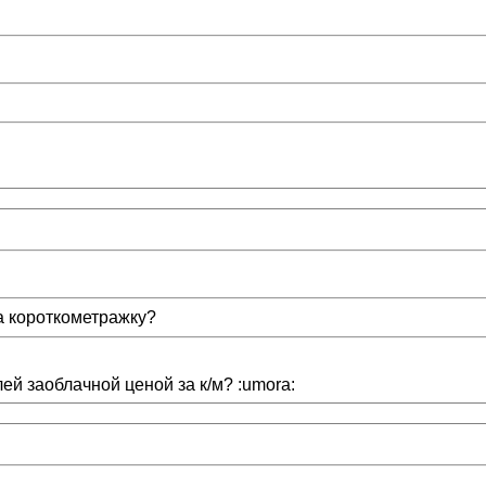
за короткометражку?
ей заоблачной ценой за к/м? :umora: