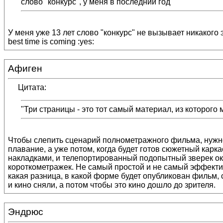
слово "конкурс", у меня в последний год
У меня уже 13 лет слово "конкурс" не вызывает никакого э
best time is coming :yes:
Афиген
Цитата:
"Три страницы - это тот самый материал, из которого 
Чтобы слепить сценарий полнометражного фильма, нужно 
плавание, а уже потом, когда будет готов сюжетный карк
накладками, и телепортированный подопытный зверек ок
короткометражек. Не самый простой и не самый эффективн
какая разница, в какой форме будет опубликован фильм,
и кино сняли, а потом чтобы это кино дошло до зрителя.
Эндрюс