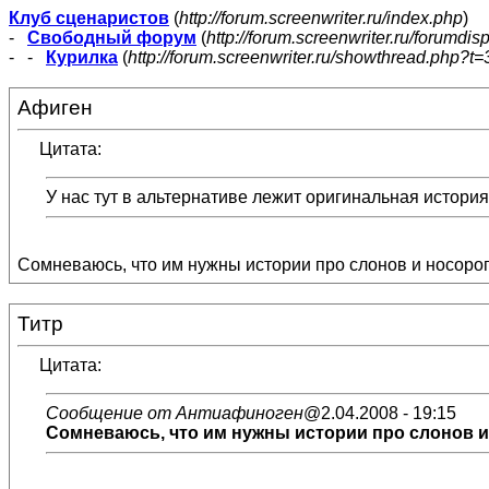
Клуб сценаристов
(
http://forum.screenwriter.ru/index.php
)
-
Свободный форум
(
http://forum.screenwriter.ru/forumdis
- -
Курилка
(
http://forum.screenwriter.ru/showthread.php?t=
Афиген
Цитата:
У нас тут в альтернативе лежит оригинальная истори
Сомневаюсь, что им нужны истории про слонов и носорог
Титр
Цитата:
Сообщение от Антиафиноген
@2.04.2008 - 19:15
Сомневаюсь, что им нужны истории про слонов и