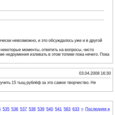
ически невозможно, и это обсуждалось уже и в другой
ь некоторые моменты, ответить на вопросы, чисто
ме недоумения изливать в этом топике пока нечего. Пока
03.04.2008 16:30
учить 15 тыщ рублёф за это самое творчество. Не
4
535
536
537
538
539
540
541
583
633
>
Последняя
»