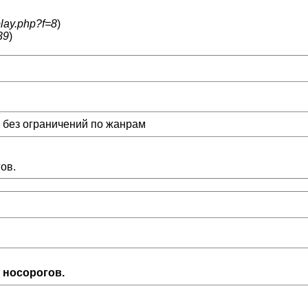
play.php?f=8
)
39
)
я без ограничений по жанрам
ов.
 носорогов.