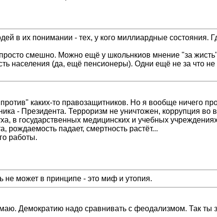
й в их понимании - тех, у кого миллиардные состояния. Г
то просто смешно. Можно ещё у школьнкиов мнение "за жисть
 населения (да, ещё пенсионеры). Одни ещё не за что не о
"против" каких-то правозащитников. Но я вообще ничего про
вника - Президента. Терроризм не уничтожен, коррупция во
руха, в государственных медицинских и учебных учреждениях
, рождаемость падает, смертность растёт...
его работы.
 не может в принципе - это миф и утопия.
маю. Демократию надо сравнивать с феодализмом. Так ты 