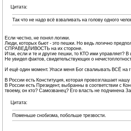
Цитата:
Так что не надо всё взваливать на голову одного чел
Если честно, не понял логики.
Люди, которых бьют - это пешки. Но ведь логично предпол
СПРАВЕДЛИВОСТЬ на их стороне.
Итак, если и те и другие пешки, то КТО ими управляет? В 
Не увидел фактов, свидетельствующих о нечистоплотност
И ещё один момент. Упаси меня Бог свалиывать ВСЁ на г
В России есть Конституция, которая провозглашает наш
В России есть Президент, выбранны в соответствии с Кон
твоему, он кто? Самозванец? Его власть не подчинена З
Цитата:
Поменьше снобизма, побольше трезвости.