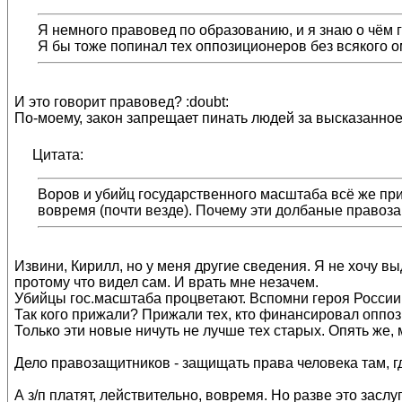
Я немного правовед по образованию, и я знаю о чём 
Я бы тоже попинал тех оппозиционеров без всякого о
И это говорит правовед? :doubt:
По-моему, закон запрещает пинать людей за высказанное
Цитата:
Воров и убийц государственного масштаба всё же пр
вовремя (почти везде). Почему эти долбаные правоза
Извини, Кирилл, но у меня другие сведения. Я не хочу
протому что видел сам. И врать мне незачем.
Убийцы гос.масштаба процветают. Вспомни героя России 
Так кого прижали? Прижали тех, кто финансировал оппоз
Только эти новые ничуть не лучше тех старых. Опять же,
Дело правозащитников - защищать права человека там, г
А з/п платят, лействительно, вовремя. Но разве это заслу