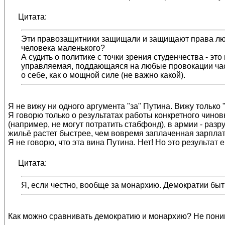
Цитата:
Эти правозащитники защищали и защищают права люде
человека маленького?
А судить о политике с точки зрения студенчества - э
управляемая, поддающаяся на любые провокации часть
о себе, как о мощной силе (не важно какой).
Я не вижу ни одного аргумента "за" Путина. Вижу только 
Я говорю только о результатах работы конкретного чино
(например, не могут потратить стабфонд), в армии - раз
жильё растет быстрее, чем вовремя заплаченная зарплата
Я не говорю, что эта вина Путина. Нет! Но это результат 
Цитата:
Я, если честно, вообще за монархию. Демократии быть
Как можно сравнивать демократию и монархию? Не пони