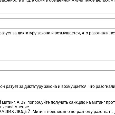
аконность и т.д. а сами в обыденной жизни такое делают, что
атует за диктатуру закона и возмущается, что разогнали не
н ратует за диктатуру закона и возмущается, что разогнал
митинг. А Вы попробуйте получить санкцию на митинг прот
ть своё мнение.
Х ЛЮДЕЙ. Митинг ведь можно по-разному разогнать, да? 