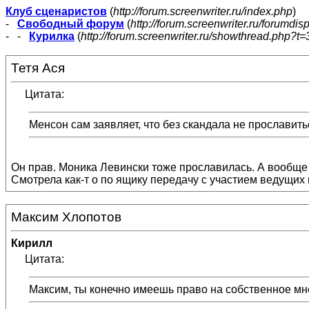
Клуб сценаристов
(
http://forum.screenwriter.ru/index.php
)
-
Свободный форум
(
http://forum.screenwriter.ru/forumdis
- -
Курилка
(
http://forum.screenwriter.ru/showthread.php?t=
Тетя Ася
Цитата:
Менсон сам заявляет, что без скандала не прославить
Он прав. Моника Левински тоже прославилась. А вообще 
Смотрела как-т о по ящику передачу с участием ведущих и
Максим Хлопотов
Кирилл
Цитата:
Максим, ты конечно имеешь право на собственное мн