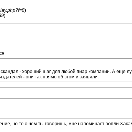
play.php?f=8
)
39
)
ся.
скандал - хороший шаг для любой пиар компании. А еще лу
здателей - они так прямо об этом и заявили.
ение, но то о чём ты говоришь, мне напоминает вопли Хак