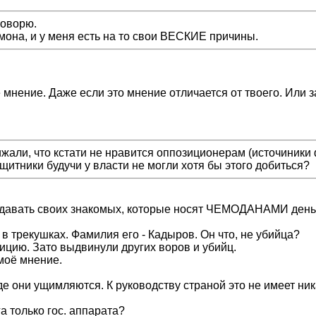
говорю.
мона, и у меня есть на то свои ВЕСКИЕ причины.
 мнение. Даже если это мнение отличается от твоего. Или 
ижали, что кстати не нравится оппозиционерам (источиник
щитники будучи у власти не могли хотя бы этого добиться?
 выдавать своих знакомых, которые носят ЧЕМОДАНАМИ день
в трекушках. Фамилия его - Кадыров. Он что, не убийца?
ицию. Зато выдвинули других воров и убийц.
 моё мнение.
де они ущимляются. К руководству страной это не имеет ни
га только гос. аппарата?