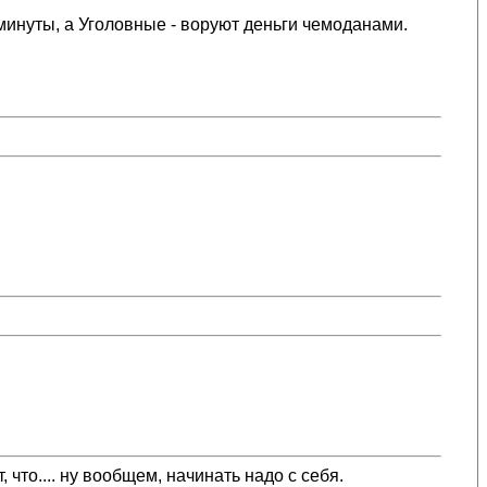
минуты, а Уголовные - воруют деньги чемоданами.
 что.... ну вообщем, начинать надо с себя.