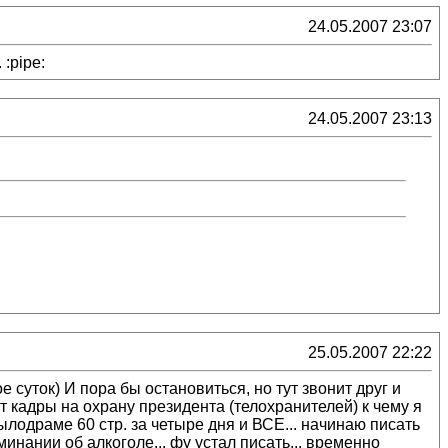
24.05.2007 23:07
:pipe:
24.05.2007 23:13
25.05.2007 22:22
е суток) И пора бы остановиться, но тут звонит друг и
ит кадры на охрану президента (телохранителей) к чему я
 мылодраме 60 стр. за четыре дня и ВСЕ... начинаю писать
нании об алкоголе... фу устал писать... временно