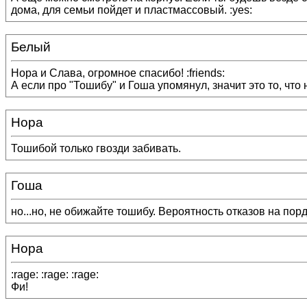
дома, для семьи пойдет и пластмассовый. :yes:
Белый
Нора и Слава, огромное спасибо! :friends:
А если про "Тошибу" и Гоша упомянул, значит это то, что н
Нора
Тошибой только гвозди забивать.
Гоша
но...но, не обижайте тошибу. Вероятность отказов на пор
Нора
:rage: :rage: :rage:
Фи!