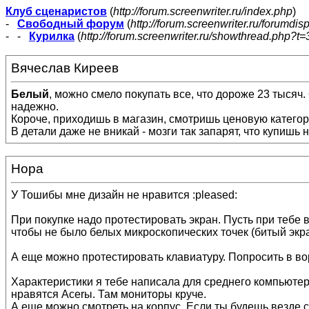
Клуб сценаристов
(
http://forum.screenwriter.ru/index.php
)
-
Свободный форум
(
http://forum.screenwriter.ru/forumdis
- -
Курилка
(
http://forum.screenwriter.ru/showthread.php?t=
Вячеслав Киреев
Белый
, можно смело покупать все, что дороже 23 тысяч
надежно.
Короче, приходишь в магазин, смотришь ценовую категор
В детали даже не вникай - мозги так запарят, что купишь 
Нора
У Тошибы мне дизайн не нравится :pleased:
При покупке надо протестировать экран. Пусть при тебе 
чтобы не было белых микроскопических точек (битый экран
А еще можно протестировать клавиатуру. Попросить в во
Характеристики я тебе написала для среднего компьютера
нравятся Acerы. Там мониторы круче.
А еще можно смотреть на корпус. Если ты будешь везде с