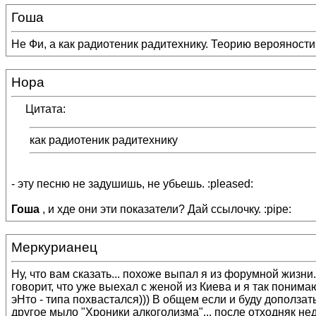
Гоша
Не Фи, а как радиотеник радитехнику. Теорию верояности 
Нора
Цитата:
как радиотеник радитехнику
- эту песню не задушишь, не убьешь. :pleased:
Гоша
, и хде они эти показатели? Дай ссылочку. :pipe:
Меркурианец
Ну, что вам сказать... похоже выпал я из форумной жизни.
говорит, что уже выехал с женой из Киева и я так понимаю
эНто - типа похвастался))) В общем если и буду доползать
другое мыло "Хроники алкоголизма"... после отходняк не