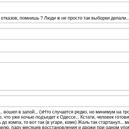
отказов, помнишь ? Люди ж не просто так выборки делали... 
.. вошел в запой... (эНто случается редко, но минимум на тро
, что уже ночью подъедет к Одессе... Кстати, человек готов
 до компа, то вот так (в угаре, коме) Жаль так стартанул...
делю, пару месяцев восстановления и дрожи при одном упоми