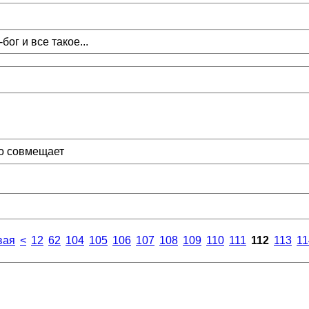
ог и все такое...
ко совмещает
вая
<
12
62
104
105
106
107
108
109
110
111
112
113
11