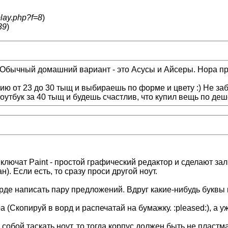
play.php?f=8
)
39
)
. Обычный домашний вариант - это Асусы и Айсеры. Нора пр
ию от 23 до 30 тыщ и выбираешь по форме и цвету :) Не за
ноутбук за 40 тыщ и будешь счастлив, что купил вещь по деш
включат Paint - простой графический редактор и сделают за
). Если есть, то сразу проси другой ноут.
рде написать пару предложений. Вдруг какие-нибудь буквы 
 (Скопируй в ворд и распечатай на бумажку. :pleased:), а
 собой таскать ноут, то тогда корпус должен быть не пласт