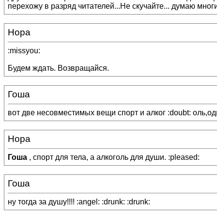
перехожу в разряд читателей...Не скучайте... думаю многи
Нора
:missyou:
Будем ждать. Возвращайся.
Гоша
вот две несовместимых вещи спорт и алког :doubt: оль,од
Нора
Гоша
, спорт для тела, а алкоголь для души. :pleased:
Гоша
ну тогда за душу!!!! :angel: :drunk: :drunk: