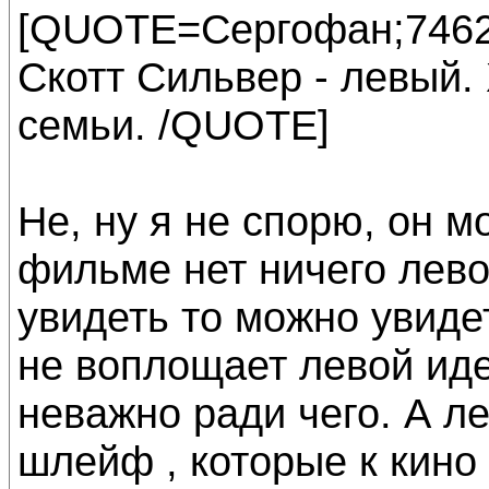
[QUOTE=Сергофан;7462
Скотт Сильвер - левый. 
семьи. /QUOTE]
Не, ну я не спорю, он м
фильме нет ничего левог
увидеть то можно увиде
не воплощает левой ид
неважно ради чего. А л
шлейф , которые к кино