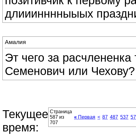
позитивчик к первому р
длииинннныыых праздни
Амалия
Эт чего за расчлененка 
Семенович или Чехову?
Текущее
Страница
587 из
«
Первая
<
87
487
537
57
707
время: