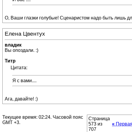
О, Ваши глазки голубые! Сценаристом надо быть лишь для
Елена Цвентух
владик
Вы опоздали. :)
Титр
Цитата:
Я с вами....
Ага, давайте! :)
Текущее время:
02:24
. Часовой пояс
Страница
GMT +3.
573 из
«
Перва
707