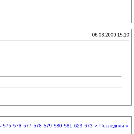
06.03.2009 15:10
4
575
576
577
578
579
580
581
623
673
>
Последняя
»