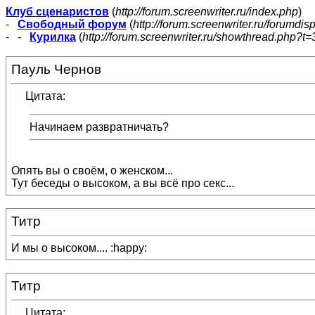
Клуб сценаристов
(
http://forum.screenwriter.ru/index.php
)
-
Свободный форум
(
http://forum.screenwriter.ru/forumdis
- -
Курилка
(
http://forum.screenwriter.ru/showthread.php?t=
Пауль Чернов
Цитата:
Начинаем развратничать?
Опять вы о своём, о женском...
Тут беседы о высоком, а вы всё про секс...
Титр
И мы о высоком.... :happy:
Титр
Цитата: