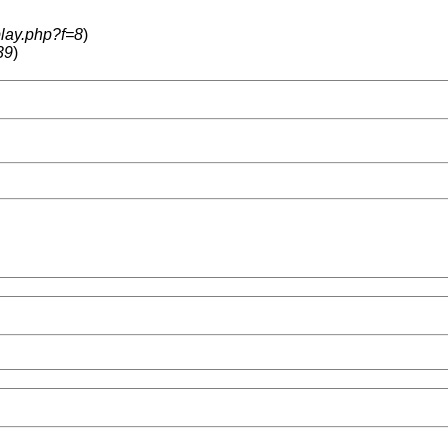
play.php?f=8
)
39
)