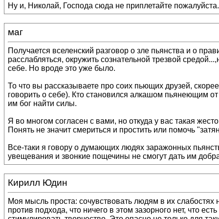
Ну и, Николай, Господа сюда не приплетайте пожалуйста.
маг
Получается вселенский разговор о зле пьянства и о пра
расслабляться, окружить сознательной трезвой средой...
себе. Но вроде это уже было.
То что вы рассказываете про соих пьющих друзей, скорее
говорить о себе). Кто становился алкашом пьянеющим от р
им бог найти силы.
Я во многом согласен с вами, но откуда у вас такая жес
Понять не значит смериться и простить или помочь "затя
Все-таки я говору о думающих людях заражонных пьянств
увещевания и звонкие пощечины не смогут дать им добра
Кирилл Юдин
Моя мысль проста: сочувствовать людям в их слабостях н
против подхода, что ничего в этом зазорного нет, что ест
стимулировать творчество. Это опасно не только для так