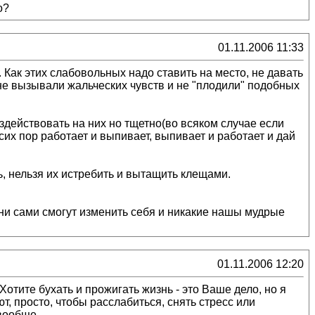
о?
01.11.2006 11:33
Как этих слабовольных надо ставить на место, не давать
 не вызывали жальческих чувств и не "плодили" подобных
здействовать на них но тщетно(во всяком случае если
сих пор работает и выпивает, выпивает и работает и дай
ь, нельзя их истребить и вытащить клещами.
они сами смогут изменить себя и никакие нашы мудрые
01.11.2006 12:20
отите бухать и прожигать жизнь - это Ваше дело, но я
ют, просто, чтобы расслабиться, снять стресс или
 вообще.