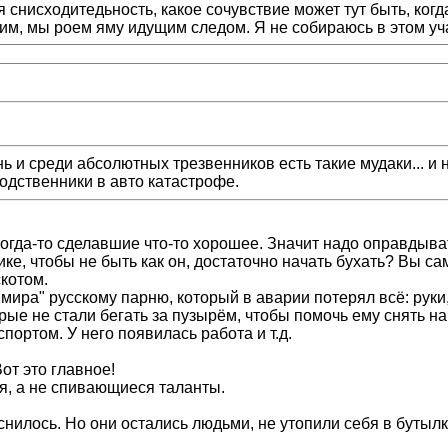
я снисходитедьность, какое сочувствие может тут быть, когд
им, мы роем яму идущим следом. Я не собираюсь в этом уч
нь и среди абсолютных трезвенников есть такие мудаки... и н
родственники в авто катастрофе.
, когда-то сделавшие что-то хорошее. Значит надо оправдыв
ке, чтобы не быть как он, достаточно начать бухать? Вы са
котом.
ира" русскому парню, который в аварии потерял всё: руки, 
рые не стали бегать за пузырём, чтобы помочь ему снять н
портом. У него появилась работа и т.д.
от это главное!
ия, а не спивающиеся таланты.
снилось. Но они остались людьми, не утопили себя в бутылк