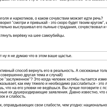
голя и наркотиков, о каком сочувствии можзет идти речь?
орил "смотри и привыкай - это скоро будет твоим кругом", и 
ательно выслушивал его пьяные страдания, сочувствовал и
атянуть верёвку на шее самоубийцы.
т ну я не думаю что в этом ваше щастье.
тивный способ вернуть его в реальность. А сюсюканье тольк
о совершенно другая тема и случай)
ое "заслуженное"? Это когда человек хотябы пытается измен
сказывает, как ему тяжело и необходимо расслабиться - это
ь, что на его уловки не ведёшься. Вы лучше поговрите с п
 иные их душераздирающие заявления. Давно известно, что 
ок и слабость.
дях, оправдывающих свои слабости, чем угодно: национальн