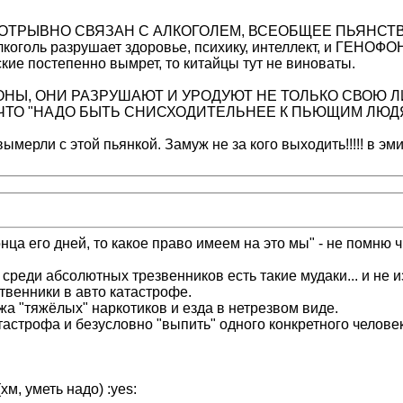
ОТРЫВНО СВЯЗАН С АЛКОГОЛЕМ, ВСЕОБЩЕЕ ПЬЯНСТВ
 разрушает здоровье, психику, интеллект, и ГЕНОФОНД...
кие постепенно вымрет, то китайцы тут не виноваты.
ОНЫ, ОНИ РАЗРУШАЮТ И УРОДУЮТ НЕ ТОЛЬКО СВОЮ Л
 ЧТО "НАДО БЫТЬ СНИСХОДИТЕЛЬНЕЕ К ПЬЮЩИМ ЛЮДЯМ
ымерли с этой пьянкой. Замуж не за кого выходить!!!!! в эми
нца его дней, то какое право имеем на это мы" - не помню ч
 среди абсолютных трезвенников есть такие мудаки... и не и
ственники в авто катастрофе.
ажа "тяжёлых" наркотиков и езда в нетрезвом виде.
астрофа и безусловно "выпить" одного конкретного человека
хм, уметь надо) :yes: