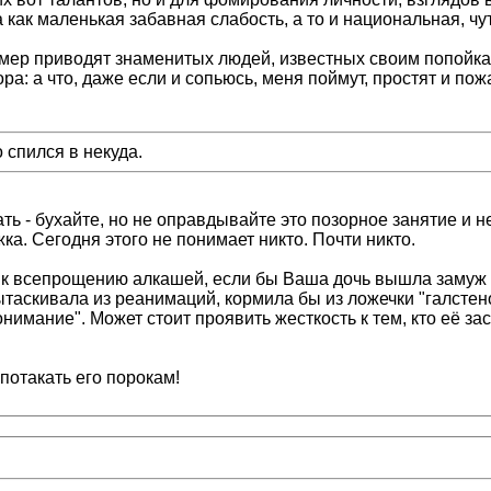
а как маленькая забавная слабость, а то и национальная, ч
пример приводят знаменитых людей, известных своим попойка
ра: а что, даже если и сопьюсь, меня поймут, простят и пож
 спился в некуда.
ать - бухайте, но не оправдывайте это позорное занятие и
ка. Сегодня этого не понимает никто. Почти никто.
 всепрощению алкашей, если бы Ваша дочь вышла замуж за 
вытаскивала из реанимаций, кормила бы из ложечки "галстен
нимание". Может стоит проявить жесткость к тем, кто её зас
 потакать его порокам!