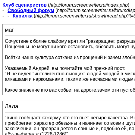
Клуб сценаристов
(
http://forum.screenwriter.ru/index.php
)
-
Свободный форум
(
http://forum.screenwriter.ru/forumdis
- -
Курилка
(
http://forum.screenwriter.ru/showthread.php?t=
маг
Сочуствие к болие слабому врят ли "развращает, разруша
Пощёчины не могут ни кого остановить, обозлить могут н
Всётки наша культура соткана из прощений и зачем злобн
Уважаемый Андрей, вы почитайте мой прежний пост:
"Я не видел "интелигентно-пьющих" людей мордой в мис
алкашами и наркоманами, такими же несчасными людьми, н
Какое значение кто вас собьет на дороге,зачем эти пусто
Лала
"вино сообщает каждому, кто его пьет, четыре качества.
приобретает характер обезьяны и начинает со всеми шут
заключении, он превращается в свинью и, подобно ей, вал
абу-ль-фарадж (1226-1286)"