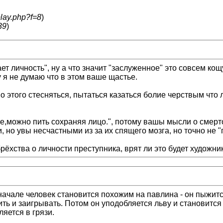
play.php?f=8
)
39
)
ет личность", ну а что значит "заслуженное" это совсем ко
у я не думаю что в этом ваше щастье.
о этого стесняться, пытаться казаться болие черствым что 
ке,можно пить сохраняя лицо.", потому вашы мысли о смер
о увы несчастными из за их спящего мозга, но точно не "г
брёхства о личности преступника, врят ли это будет художн
 Вначале человек становится похожим на павлина - он пыжит
ить и заигрывать. Потом он уподобляется льву и становитс
яется в грязи.