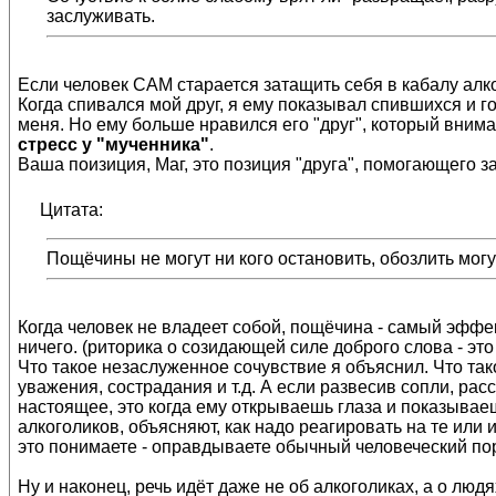
заслуживать.
Если человек САМ старается затащить себя в кабалу алко
Когда спивался мой друг, я ему показывал спившихся и гов
меня. Но ему больше нравился его "друг", который вним
стресс у "мученника"
.
Ваша поизиция, Маг, это позиция "друга", помогающего з
Цитата:
Пощёчины не могут ни кого остановить, обозлить могу
Когда человек не владеет собой, пощёчина - самый эффек
ничего. (риторика о созидающей силе доброго слова - эт
Что такое незаслуженное сочувствие я объяснил. Что так
уважения, сострадания и т.д. А если развесив сопли, рас
настоящее, это когда ему открываешь глаза и показываеш
алкоголиков, объясняют, как надо реагировать на те или
это понимаете - оправдываете обычный человеческий пор
Ну и наконец, речь идёт даже не об алкоголиках, а о лю