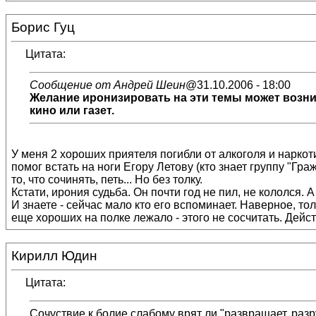
Борис Гуц
Цитата:
Сообщение от Андрей Шеин
@31.10.2006 - 18:00
Желание иронизировать на эти темы может возникн
кино или газет.
У меня 2 хороших приятеля погибли от алкоголя и наркот
помог встать на ноги Егору Летову (кто знает группу "Гра
то, что сочинять, петь... Но без толку.
Кстати, ирония судьба. Он почти год не пил, не кололся. 
И знаете - сейчас мало кто его вспоминает. Наверное, то
еще хороших на полке лежало - этого не сосчитать. Дейс
Кирилл Юдин
Цитата:
Сочуствие к болие слабому врят ли "развращает, разр