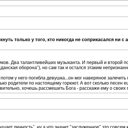
уть только у того, кто никогда не соприкасался ни с 
иков. Два талантливейших музыканта. И первый и второй по
жданская оборона"), но сам так и остался этаким непризнанн
А потом у него погибла девушка...он мог наверяное залечить 
лько родители по настоящему горюют. А вот сколько песен е
твительно, хочешь рассмешить Бога - расскажи ему о своих 
ушает личность", ну а что значит "заслуженное" это совсем