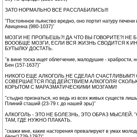
ЗАТО НОРМАЛЬНО ВСЕ РАССЛАБИЛИСЬ!!!
"Постоянное пьянство вредно, оно портит натуру печени
Авиценна (980-1037)"
МОЗГИ НЕ ПРОПЬЕШЬ?! ДА ЧТО ВЫ ГОВОРИТЕ?! НЕ 
ВОООБЩЕ МОЗГИ, ЕСЛИ ВСЯ ЖИЗНЬ СВОДИТСЯ К ИН
БУТЫЛКУ ДОСТАТЬ.
"в вине тоска ищет облегчение, малодушие - храбрости, н
Бен (157-1637)"
НИКОГО ЕЩЕ АЛКОГОЛЬ НЕ СДЕЛАЛ СЧАСТЛИВЫМ?!
СОВЕРШАЕТСЯ ПОД ДЕЙСТВИЕМ АЛКОГОЛЯ! СКОЛЬК
КОРЫТОМ С МАРАЗМАТИЧЕСКИМИ МОЗГАМИ!
"стыдно признаться, но ведь из всех живых существ лишь 
Плиний сташий (23-79 г. до нашей эры)"
АЛКОГОЛЬ - ЭТО НЕ БОЛЕЗНЬ, ЭТО ОБРАЗ МЫСЛЕЙ
ТАМ, ГДЕ НУЖНО ПЛАКАТЬ.
"скажи мне, какие насторения превалируют в умах молод
бёрк(1729-1797)"