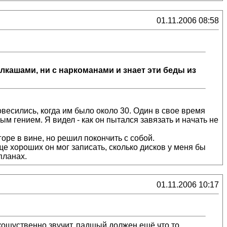
01.11.2006 08:58
алкашами, ни с наркоманами и знает эти беды из
весились, когда им было около 30. Один в свое время
ым гением. Я видел - как он пытался завязать и начать не
горе в вине, но решил покончить с собой.
ще хороших он мог записать, сколько дисков у меня бы
планах.
01.11.2006 10:17
 кощуственно звучит, падшый должен ешё что то