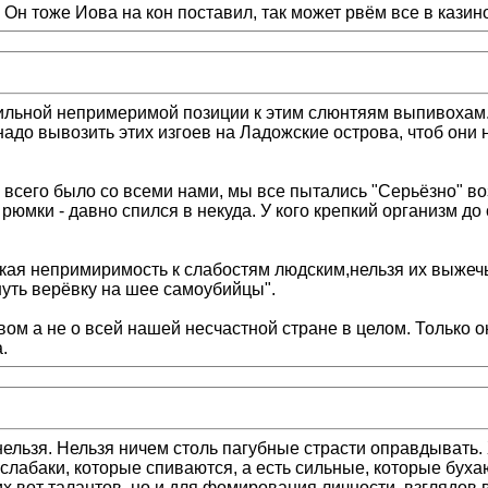
 Он тоже Иова на кон поставил, так может рвём все в казин
вильной непримеримой позиции к этим слюнтяям выпивохам. 
,надо вывозить этих изгоев на Ладожские острова, чтоб они
 всего было со всеми нами, мы все пытались "Серьёзно" во
юмки - давно спился в некуда. У кого крепкий организм до 
токая непримиримость к слабостям людским,нельзя их выжеч
нуть верёвку на шее самоубийцы".
ом а не о всей нашей несчастной стране в целом. Только 
.
ельзя. Нельзя ничем столь пагубные страсти оправдывать. Х
ь слабаки, которые спиваются, а есть сильные, которые буха
их вот талантов, но и для фомирования личности, взглядов