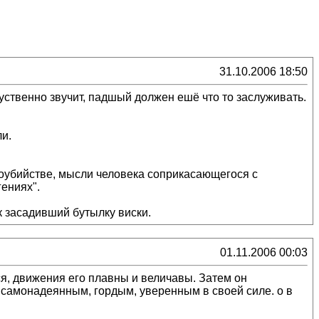
31.10.2006 18:50
щуственно звучит, падшый должен ешё что то заслуживать.
ли.
тоубийстве, мысли человека соприкасающегося с
ениях".
ик засадивший бутылку виски.
01.11.2006 00:03
ся, движения его плавны и величавы. Затем он
я самонадеянным, гордым, уверенным в своей силе. о в