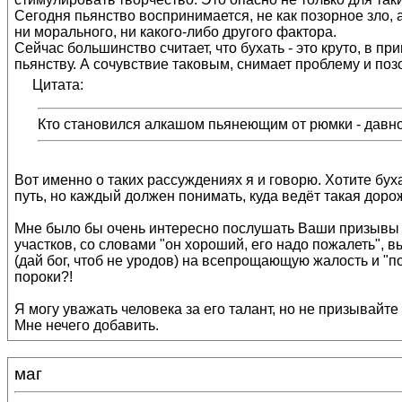
Сегодня пьянство воспринимается, не как позорное зло, 
ни морального, ни какого-либо другого фактора.
Сейчас большинство считает, что бухать - это круто, в 
пьянству. А сочувствие таковым, снимает проблему и позо
Цитата:
Кто становился алкашом пьянеющим от рюмки - давно
Вот именно о таких рассуждениях я и говорю. Хотите бух
путь, но каждый должен понимать, куда ведёт такая дорож
Мне было бы очень интересно послушать Ваши призывы к
участков, со словами "он хороший, его надо пожалеть", 
(дай бог, чтоб не уродов) на всепрощающую жалость и "по
пороки?!
Я могу уважать человека за его талант, но не призывайте
Мне нечего добавить.
маг