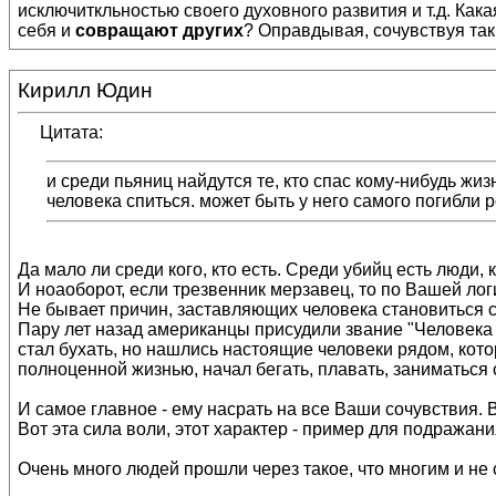
исключиткльностью своего духовного развития и т.д. Кака
себя и
совращают других
? Оправдывая, сочувствуя так
Кирилл Юдин
Цитата:
и среди пьяниц найдутся те, кто спас кому-нибудь жиз
человека спиться. может быть у него самого погибли 
Да мало ли среди кого, кто есть. Среди убийц есть люди
И ноаоборот, если трезвенник мерзавец, то по Вашей логи
Не бывает причин, заставляющих человека становиться с
Пару лет назад американцы присудили звание "Человека м
стал бухать, но нашлись настоящие человеки рядом, кото
полноценной жизнью, начал бегать, плавать, заниматься с
И самое главное - ему насрать на все Ваши сочувствия. В
Вот эта сила воли, этот характер - пример для подражан
Очень много людей прошли через такое, что многим и не 