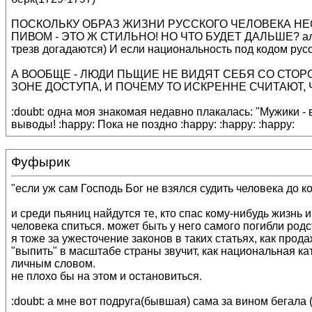
ПОСКОЛЬКУ ОБРАЗ ЖИЗНИ РУССКОГО ЧЕЛОВЕКА НЕ
ПИВОМ - ЭТО Ж СТИЛЬНО! НО ЧТО БУДЕТ ДАЛЬШЕ? алкоголь
трезв догадаются) И если национальность под кодом русс
А ВООБЩЕ - ЛЮДИ ПЬЩИЕ НЕ ВИДЯТ СЕБЯ СО СТОР
ЗОНЕ ДОСТУПА, И ПОЧЕМУ ТО ИСКРЕННЕ СЧИТАЮТ,
:doubt: одна моя знакомая недавно плакалась: "Мужики - в
выводы! :happy: Пока не поздно :happy: :happy: :happy:
Фуфырик
"если уж сам Господь Бог не взялся судить человека до ко
и среди пьяниц найдутся те, кто спас кому-нибудь жизнь и
человека спиться. может быть у него самого погибли род
я тоже за ужесточение законов в таких статьях, как прод
"выпить" в масштабе страны звучит, как национальная кат
личным словом.
не плохо бы на этом и остановиться.
:doubt: а мне вот подруга(бывшая) сама за вином бегала (