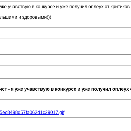
уже учавствую в конкурсе и уже получил оплеух от критиков 
ольшими и здоровыми)))
ист - я уже учавствую в конкурсе и уже получил оплеух 
f2a5ec8498d57fa062d1c29017.gif