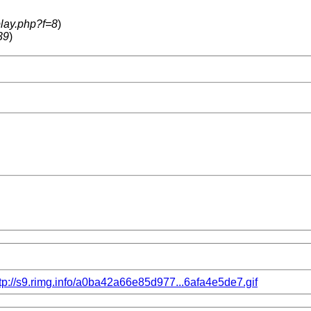
play.php?f=8
)
39
)
tp://s9.rimg.info/a0ba42a66e85d977...6afa4e5de7.gif