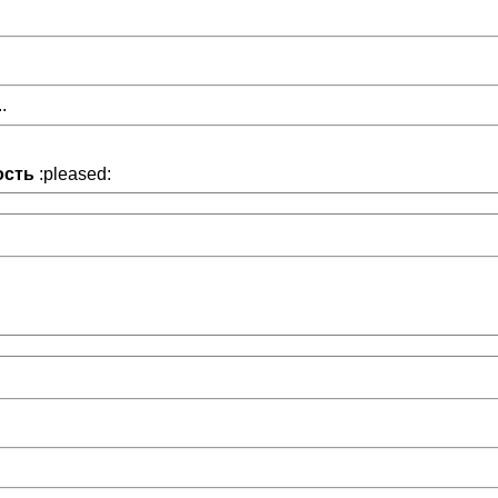
.
ость
:pleased: