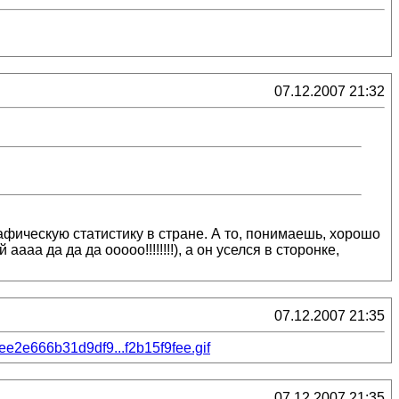
07.12.2007 21:32
ическую статистику в стране. А то, понимаешь, хорошо
ааа да да да ооооо!!!!!!!!), а он уселся в сторонке,
07.12.2007 21:35
/8ee2e666b31d9df9...f2b15f9fee.gif
07.12.2007 21:35