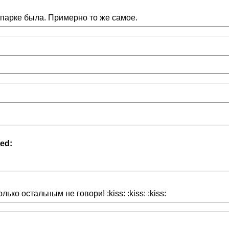
опарке была. Примерно то же самое.
ed:
ько остальным не говори! :kiss: :kiss: :kiss: