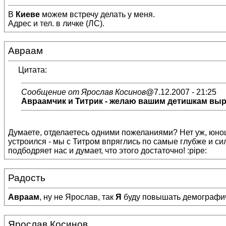
В
Киеве
можем встречу делать у меня.
Адрес и тел. в личке (ЛС).
Авраам
Цитата:
Сообщение от Ярослав Косинов
@7.12.2007 - 21:25
Авраамчик и Титрик - желаю вашим детишкам вы
Думаете, отделаетесь одними пожеланиями? Нет уж, юно
устроился - мы с Титром впряглись по самые глубже и сильне
подбодряет нас и думает, что этого достаточно! :pipe:
Радость
Авраам
, ну не Ярослав, так
Я
буду повышать демографиче
Ярослав Косинов