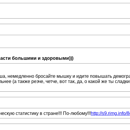
расти большими и здоровыми)))
ша, немедленно бросайте мышку и идите повышать демограф
е (а также резче, четче, вот так, да, о какой же ты сладкий а
скую статистику в стране!!! По-любому!!!
http://s9.rimg.info