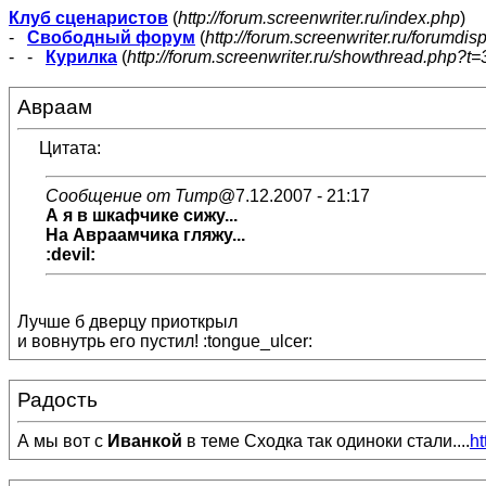
Клуб сценаристов
(
http://forum.screenwriter.ru/index.php
)
-
Свободный форум
(
http://forum.screenwriter.ru/forumdis
- -
Курилка
(
http://forum.screenwriter.ru/showthread.php?t=
Авраам
Цитата:
Сообщение от Титр
@7.12.2007 - 21:17
А я в шкафчике сижу...
На Авраамчика гляжу...
:devil:
Лучше б дверцу приоткрыл
и вовнутрь его пустил! :tongue_ulcer:
Радость
А мы вот с
Иванкой
в теме Сходка так одиноки стали....
ht