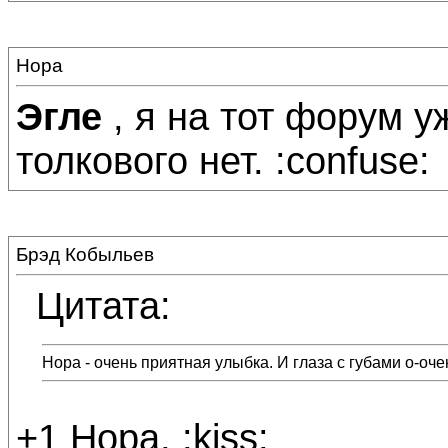
Нора
Эгле
, я на тот форум у
толкового нет. :confuse:
Брэд Кобыльев
Цитата:
Нора - очень приятная улыбка. И глаза с губами о-оч
+1 Нора, :kiss: