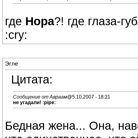
где
Нора
?! где глаза-гу
:cry:
Эгле
Цитата:
Сообщение от Авраам
@5.10.2007 - 18:21
не угадали! :pipe:
Бедная жена... Она, нав