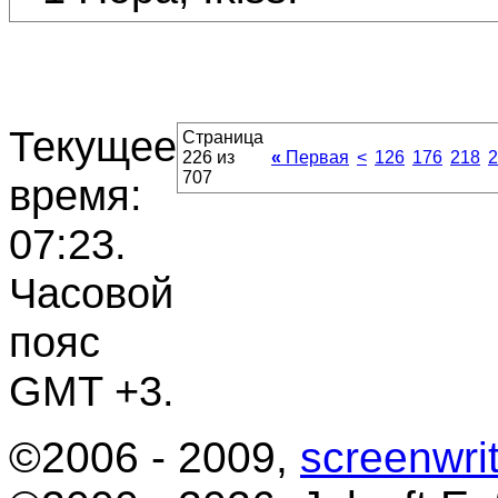
Текущее
Страница
226 из
«
Первая
<
126
176
218
2
707
время:
07:23
.
Часовой
пояс
GMT +3.
©2006 - 2009,
screenwrit