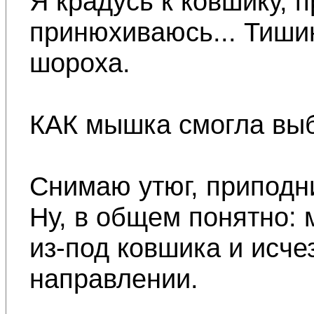
Я крадусь к ковшику, 
принюхиваюсь... Тиши
шороха.
КАК мышка смогла выб
Снимаю утюг, приподн
Ну, в общем понятно:
из-под ковшика и исче
направлении.