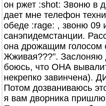
он ржет :shot: Звоню в 
дает мне телефон техни
обеде :rage: , звоню 09
санэпидемстанции. Рас
она дрожащим голосом 
Жживая???". Заслоняю д
боюсь, что ОНА вывалит
некрепко завинчена). 
Потом дозваниваюсь это
я вам дворника пришлю