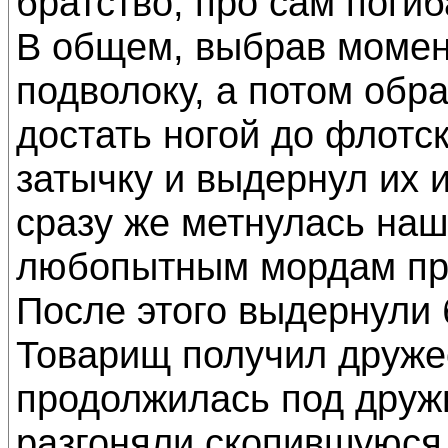
братство, про сам погиба
В общем, выбрав момент
подволоку, а потом обра
достать ногой до флотс
затычку и выдернул их 
сразу же метнулась наш
любопытным мордам пре
После этого выдернули 
Товарищ получил друже
продолжилась под дружн
разгоняли скопившуюся 