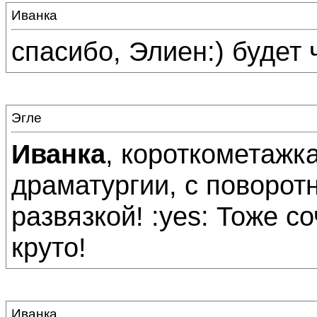
Иванка
спасибо, Элиен:) будет 
Эгле
Иванка
, короткометажк
драматургии, с поворо
развязкой! :yes: Тоже со
круто!
Иванка