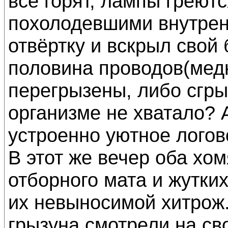
все горят, лампы греются
похолодевшими внутрен
отвёртку и вскрыл свой 
половина проводов(мед
перегрызены, либо сгр
организме не хватало? 
устроенно уютное логов
В этот же вечер оба хо
отборного мата и жутки
их невыносимой хитрож..
грызуна смотрели на св