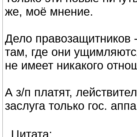
же, моё мнение.
Дело правозащитников 
там, где они ущимляются
не имеет никакого отно
А з/п платят, лействите
заслуга только гос. апп
Цитата: