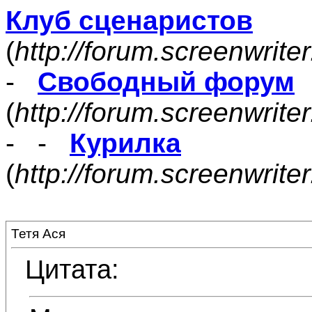
Клуб сценаристов
(
http://forum.screenwrite
-
Свободный форум
(
http://forum.screenwrite
- -
Курилка
(
http://forum.screenwrit
Тетя Ася
Цитата: