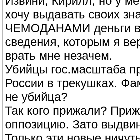
Извини, Кирилл, но у ме
хочу выдавать своих зн
ЧЕМОДАНАМИ деньги в 
сведения, которым я ве
врать мне незачем.
Убийцы гос.масштаба п
России в трекушках. Фа
не убийца?
Так кого прижали? Приж
оппозицию. Зато выдвин
Только эти новые ничут