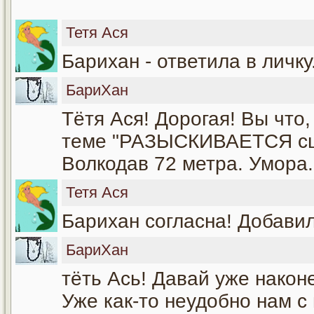
Тетя Ася
Барихан - ответила в личку
БариХан
Тётя Ася! Дорогая! Вы что,
теме "РАЗЫСКИВАЕТСЯ сц
Волкодав 72 метра. Умора.
Тетя Ася
Барихан согласна! Добавил
БариХан
тёть Ась! Давай уже наконе
Уже как-то неудобно нам с