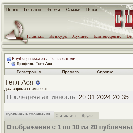
Поиск
Гостевая
Форум
Ссылки
Новости
Главная
Конкурс
Лучшее
Киноведение
Би
Клуб сценаристов
>
Пользователи
Профиль Тетя Ася
Регистрация
Правила
Справка
Тетя Ася
достопримечательность
Последняя активность:
20.01.2024
20:35
Публичные сообщения
Статистика
Друзья
Отображение с 1 по
10
из
20
публичны