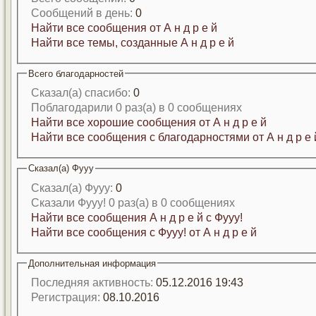
Сообщений в день:
0
Найти все сообщения от А н д р е й
Найти все темы, созданные А н д р е й
Всего благодарностей
Сказал(а) спасибо:
0
Поблагодарили 0 раз(а) в 0 сообщениях
Найти все хорошие сообщения от А н д р е й
Найти все сообщения с благодарностями от А н д р е 
Сказал(а) Фууу
Сказал(а) Фууу:
0
Сказали Фууу! 0 раз(а) в 0 сообщениях
Найти все сообщения А н д р е й с Фууу!
Найти все сообщения с Фууу! от А н д р е й
Дополнительная информация
Последняя активность:
05.12.2016
19:43
Регистрация:
08.10.2016