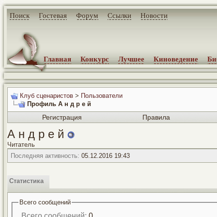
Поиск
Гостевая
Форум
Ссылки
Новости
Главная
Конкурс
Лучшее
Киноведение
Би
Клуб сценаристов
>
Пользователи
Профиль А н д р е й
Регистрация
Правила
А н д р е й
Читатель
Последняя активность:
05.12.2016
19:43
Статистика
Всего сообщений
Всего сообщений:
0