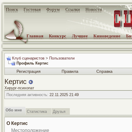
Поиск
Гостевая
Форум
Ссылки
Новости
Главная
Конкурс
Лучшее
Киноведение
Би
Клуб сценаристов
>
Пользователи
Профиль Кертис
Регистрация
Правила
Справка
Кертис
Хирург-психопат
Последняя активность:
22.11.2025
21:49
Обо мне
Статистика
Друзья
О Кертис
Местоположение